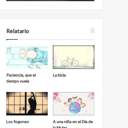
i
o
d
l
e
i
n
b
e
Relatario
r
a
l
Paciencia, que el
La bicla
tiempo vuela
Los fisgones
A una niña en el Día de
la Mujer