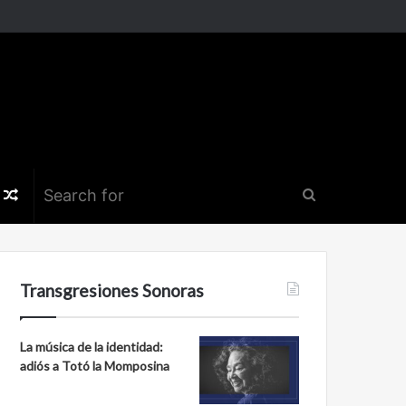
k
er
nstagram
Random
Search
Article
for
Transgresiones Sonoras
La música de la identidad:
adiós a Totó la Momposina