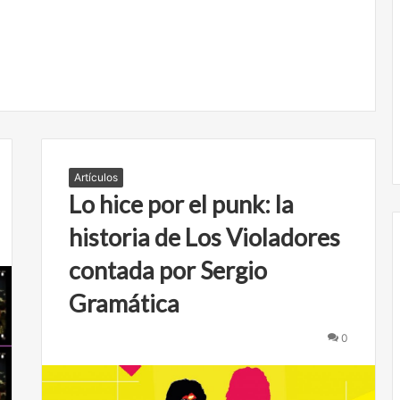
Artículos
Lo hice por el punk: la
historia de Los Violadores
contada por Sergio
Gramática
N
u
0
n
c
a
m