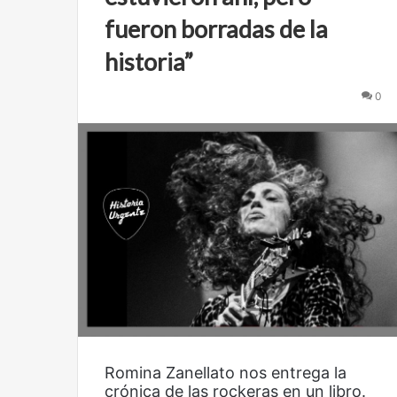
Años después
Olvido
é
n
á
fueron borradas de la
s
a
n
m
e
historia”
a
r
,
0
a
u
d
n
a
n
d
u
e
f
v
e
o
r
e
e
s
n
p
t
a
e
c
i
o
p
Romina Zanellato nos entrega la
a
crónica de las rockeras en un libro.