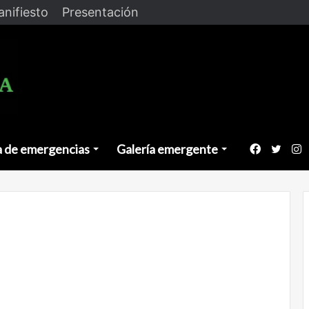
nifiesto
Presentación
a de emergencias
Galería emergente
Faceboo
Twitt
I