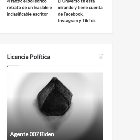
«Franz»: el poliédrico
El Universo te está
d
a
retrato de un inasible e
mirando y tiene cuenta
e
l
inclasificable escritor
de Facebook,
S
a
Instagram y TikTok
a
k
n
m
C
u
a
l
r
l
Licencia Política
o
s
A
F
g
i
e
l
n
m
t
a
e
n
0
t
0
i
7
n
Agente 007 Biden
Film antineoli
B
e