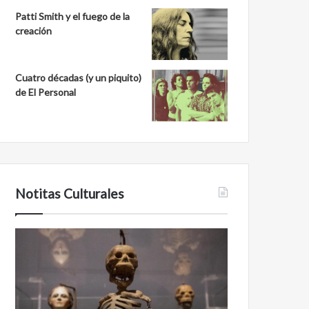
Patti Smith y el fuego de la
creación
Cuatro décadas (y un piquito)
de El Personal
Notitas Culturales
C
M
a
i
r
n
a
a
a
n
c
b