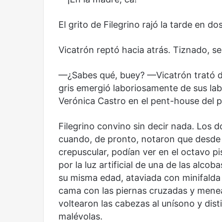
mirada
nuevo
Abre la Sala Naci
diferente
espacio
Cine, futbol y América Latina: una
Contemporánea, 
El grito de Filegrino rajó la tarde en 
para
mirada diferente
para el arte y la c
el
arte
Vicatrón reptó hacia atrás. Tiznado, se
y
la
—¿Sabes qué, buey? —Vicatrón trató de
cultura
gris emergió laboriosamente de sus lab
Verónica Castro en el pent-house del pi
Filegrino convino sin decir nada. Los 
Olvido
El
dragón
cuando, de pronto, notaron que desde 
crepuscular, podían ver en el octavo pi
por la luz artificial de una de las alcob
su misma edad, ataviada con minifalda d
cama con las piernas cruzadas y menean
voltearon las cabezas al unísono y dist
malévolas.
Olvido
El dragón