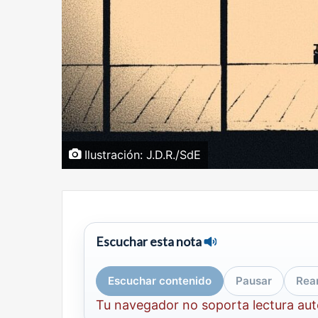
Ilustración: J.D.R./SdE
Escuchar esta nota
Escuchar contenido
Pausar
Rea
Tu navegador no soporta lectura au