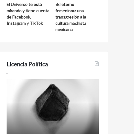
El Universo te está
«El eterno
mirando y tiene cuenta
femenino»: una
de Facebook,
transgresión a la
Instagram y TikTok
cultura machista
mexicana
Licencia Política
Agente
Film
007
antineoliberal
Biden