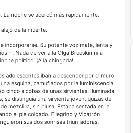
la
onal
Nunca más sin todas las voces: la
diversidad
un nuevo espacio
diversidad de la letras mexicanas en
dos. La noche se acercó más rápidamente.
de
ultura
una nueva colección digital
la
letras
 alejó de la muerte.
mexicanas
en
 incorporarse. Su potente voz mate, lenta y
una
nueva
ios—. Nada de ver a la Olga Breeskin ni a
colección
nche político. ¡A la chingada!
digital
dos adolescentes iban a descender por el muro
No
murió
una esquina, camuflados por la luminiscencia
de
so cinco alcobas de unas sirvientas. Iluminada
amor
as, se distinguía una sirvienta joven, quizás de
e mezclilla, sin blusa. Estaba sentada en la
do el pie colgado. Filegrino y Vicatrón
inguieron sus dos sonrisas triunfadoras,
No murió de amor