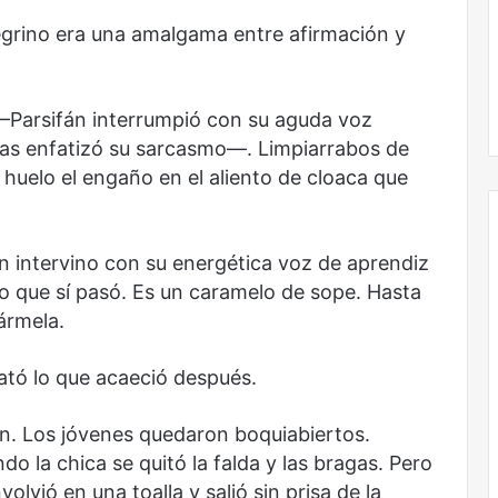
egrino era una amalgama entre afirmación y
Parsifán interrumpió con su aguda voz
abas enfatizó su sarcasmo—. Limpiarrabos de
huelo el engaño en el aliento de cloaca que
n intervino con su energética voz de aprendiz
o que sí pasó. Es un caramelo de sope. Hasta
Obradorista
ármela.
lató lo que acaeció después.
tén. Los jóvenes quedaron boquiabiertos.
o la chica se quitó la falda y las bragas. Pero
vió en una toalla y salió sin prisa de la