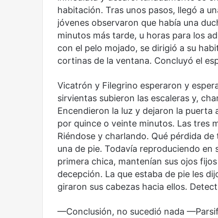
Reformulación
Nueva droga
habitación. Tras unos pasos, llegó a una 
jóvenes observaron que había una ducha
minutos más tarde, u horas para los ado
con el pelo mojado, se dirigió a su habi
cortinas de la ventana. Concluyó el es
Vicatrón y Filegrino esperaron y espera
sirvientas subieron las escaleras y, ch
Encendieron la luz y dejaron la puerta
por quince o veinte minutos. Las tres m
Riéndose y charlando. Qué pérdida de 
una de pie. Todavía reproduciendo en s
primera chica, mantenían sus ojos fijos
decepción. La que estaba de pie les dij
giraron sus cabezas hacia ellos. Detec
—Conclusión, no sucedió nada —Parsi