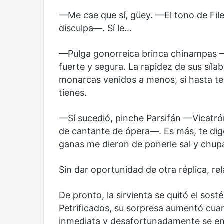
—Me cae que sí, güey. —El tono de Fil
disculpa—. Sí le…
—Pulga gonorreica brinca chinampas —
fuerte y segura. La rapidez de sus síl
monarcas venidos a menos, si hasta te 
tienes.
—Sí sucedió, pinche Parsifán —Vicatró
de cantante de ópera—. Es más, te dig
Reformulación
Nueva
ganas me dieron de ponerle sal y chup
droga
Sin dar oportunidad de otra réplica, re
De pronto, la sirvienta se quitó el sos
Petrificados, su sorpresa aumentó cuand
inmediata y desafortunadamente se envol