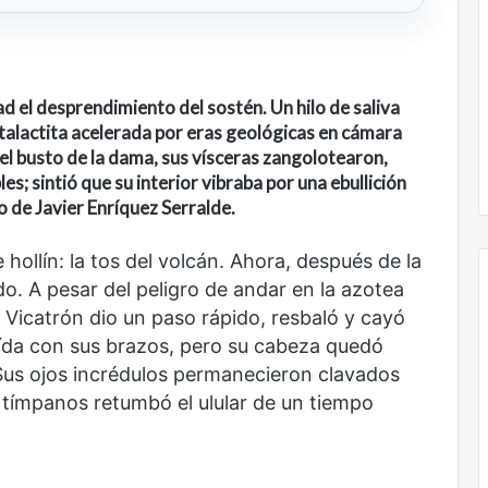
d el desprendimiento del sostén. Un hilo de saliva
talactita acelerada por eras geológicas en cámara
 el busto de la dama, sus vísceras zangolotearon,
es; sintió que su interior vibraba por una ebullición
o de Javier Enríquez Serralde
.
 hollín: la tos del volcán. Ahora, después de la
odo. A pesar del peligro de andar en la azotea
 Vicatrón dio un paso rápido, resbaló y cayó
ída con sus brazos, pero su cabeza quedó
Nunca
 Sus ojos incrédulos permanecieron clavados
más
 tímpanos retumbó el ulular de un tiempo
sin
todas
las
voces: