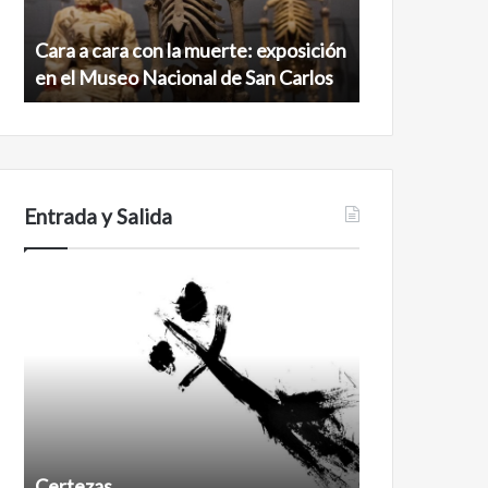
exposición
norte
en
de
Cara a cara con la muerte: exposición
Minanbé, la c
el
la
en el Museo Nacional de San Carlos
norte de la b
Museo
biosfera
Nacional
de
de
Calakmul
San
Carlos
Entrada y Salida
Certezas
Años
después
Certezas
Años despué