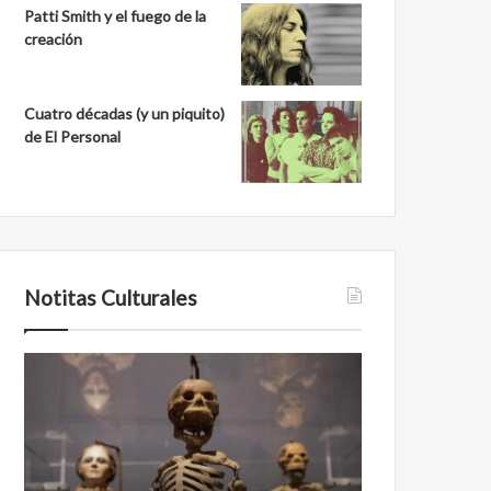
Patti Smith y el fuego de la
creación
Cuatro décadas (y un piquito)
de El Personal
Notitas Culturales
Cara
Minanbé,
a
la
cara
ciudad
con
maya
la
virgen
muerte:
al