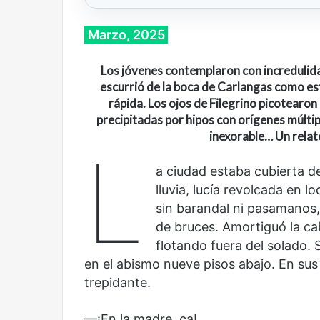
Marzo, 2025
Los jóvenes contemplaron con incredulida
escurrió de la boca de Carlangas como es
rápida. Los ojos de Filegrino picotearon
precipitadas por hipos con orígenes múltipl
inexorable… Un relat
L
a ciudad estaba cubierta de
lluvia, lucía revolcada en l
sin barandal ni pasamanos,
de bruces. Amortiguó la ca
Cine,
Abre
flotando fuera del solado.
futbol
la
en el abismo nueve pisos abajo. En sus
y
Sala
América
Nacional
trepidante.
Latina:
Contemporánea,
una
un
—¡En la madre, ca!