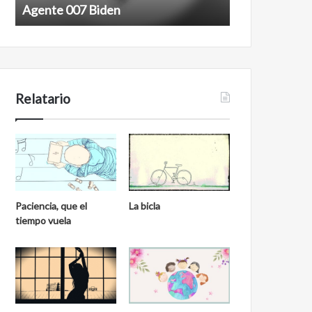
Agente 007 Biden
Film antineoli
Relatario
Paciencia, que el
La bicla
tiempo vuela