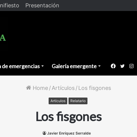
nifiesto
Presentación
a de emergencias
Galería emergente
Faceboo
Twitt
I
Home
/
Artículos
/
Los fisgones
Artículos
Relatario
Los fisgones
Javier Enríquez Serralde