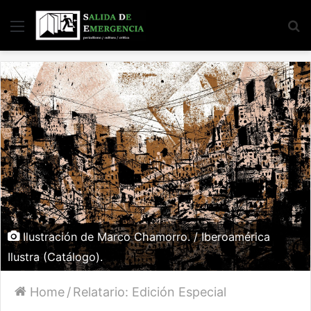
Menu
S
fo
Ilustración de Marco Chamorro. / Iberoamérica
Ilustra (Catálogo).
Home
/
Relatario: Edición Especial