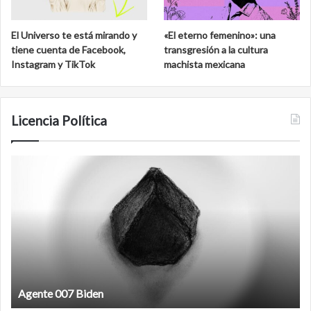
El Universo te está mirando y
«El eterno femenino»: una
tiene cuenta de Facebook,
transgresión a la cultura
Instagram y TikTok
machista mexicana
Licencia Política
Agente
F
007
an
Biden
Agente 007 Biden