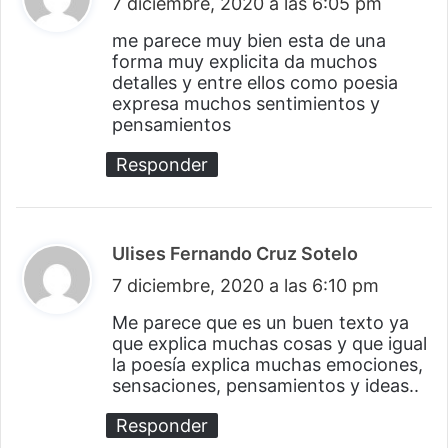
7 diciembre, 2020 a las 6:05 pm
i
c
me parece muy bien esta de una
forma muy explicita da muchos
e
detalles y entre ellos como poesia
:
expresa muchos sentimientos y
pensamientos
Responder
Ulises Fernando Cruz Sotelo
d
7 diciembre, 2020 a las 6:10 pm
i
c
Me parece que es un buen texto ya
que explica muchas cosas y que igual
e
la poesía explica muchas emociones,
:
sensaciones, pensamientos y ideas..
Responder