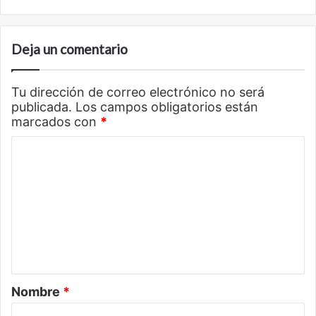
Deja un comentario
Tu dirección de correo electrónico no será
publicada.
Los campos obligatorios están
marcados con
*
C
o
m
e
n
t
a
Nombre
*
r
i