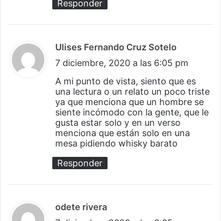
Responder
Ulises Fernando Cruz Sotelo
d
7 diciembre, 2020 a las 6:05 pm
i
c
A mi punto de vista, siento que es
una lectura o un relato un poco triste
e
ya que menciona que un hombre se
:
siente incómodo con la gente, que le
gusta estar solo y en un verso
menciona que están solo en una
mesa pidiendo whisky barato
Responder
odete rivera
d