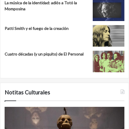
La música de la identidad: adiós a Totó la
Momposina
Patti Smith y el fuego de la creación
Cuatro décadas (y un piquito) de El Personal
Notitas Culturales
Cara
M
a
la
cara
c
con
m