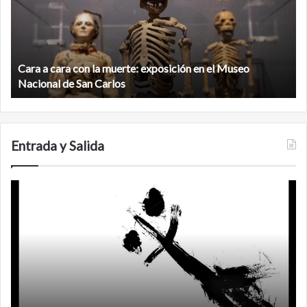
la
v
muerte:
al
exposición
n
en
d
el
Cara a cara con la muerte: exposición en el Museo
la
Museo
b
Nacional de San Carlos
Nacional
d
de
C
San
Carlos
Entrada y Salida
Certezas
A
d