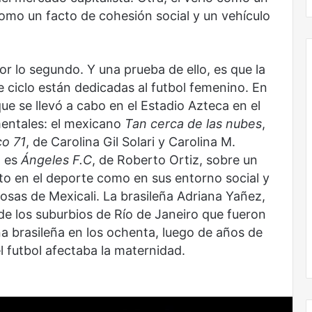
mexicanas
como un facto de cohesión social y un vehículo
en
una
nueva
colección
r lo segundo. Y una prueba de ello, es que la
digital
e ciclo están dedicadas al futbol femenino. En
que se llevó a cabo en el Estadio Azteca en el
No
mentales: el mexicano
Tan cerca de las nubes
,
murió
de
o 71
, de Carolina Gil Solari y Carolina M.
amor
o es
Ángeles F.C
, de Roberto Ortiz, sobre un
nto en el deporte como en sus entorno social y
rosas de Mexicali. La brasileña Adriana Yañez,
 de los suburbios de Río de Janeiro que fueron
na brasileña en los ochenta, luego de años de
No murió de amor
l futbol afectaba la maternidad.