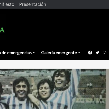
ifiesto
Presentación
a de emergencias
Galería emergente
Faceboo
Twitt
I