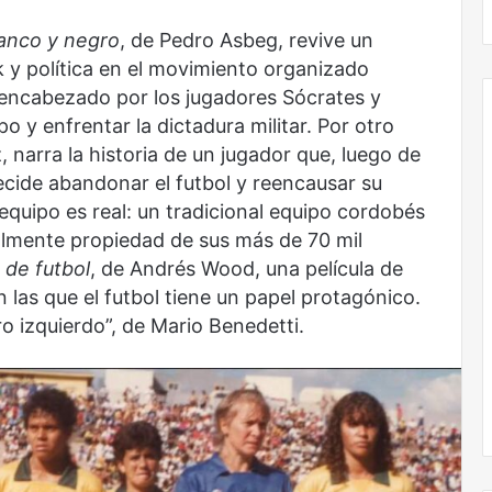
anco y negro
, de Pedro Asbeg, revive un
k y política en el movimiento organizado
 encabezado por los jugadores Sócrates y
 y enfrentar la dictadura militar. Por otro
z, narra la historia de un jugador que, luego de
 decide abandonar el futbol y reencausar su
Obradorista
l equipo es real: un tradicional equipo cordobés
almente propiedad de sus más de 70 mil
 de futbol
, de Andrés Wood, una película de
n las que el futbol tiene un papel protagónico.
ro izquierdo”, de Mario Benedetti.
Obradorista