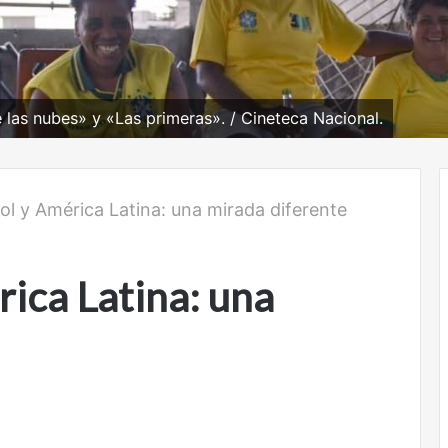
las nubes» y «Las primeras». / Cineteca Nacional.
bol y América Latina: una mirada diferente
rica Latina: una