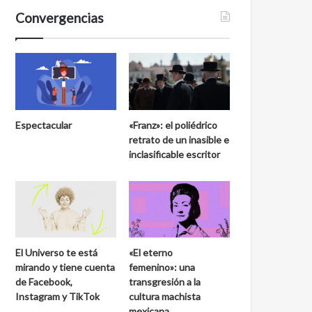
Convergencias
Espectacular
«Franz»: el poliédrico
retrato de un inasible e
inclasificable escritor
El Universo te está
«El eterno
mirando y tiene cuenta
femenino»: una
de Facebook,
transgresión a la
Instagram y TikTok
cultura machista
mexicana