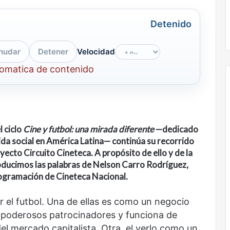
Detenido
nudar
Detener
Velocidad
tomatica de contenido
Nunca
l ciclo
Cine y futbol: una mirada diferente
—dedicado
más
sin
a vida social en América Latina— continúa su recorrido
todas
oyecto Circuito Cineteca. A propósito de ello y de la
las
roducimos las palabras de Nelson Carro Rodríguez,
voces:
rogramación de Cineteca Nacional.
la
onal
Nunca más sin todas las voces: la
diversidad
r el futbol. Una de ellas es como un negocio
un nuevo espacio
diversidad de la letras mexicanas en
de
a poderosos patrocinadores y funciona de
ultura
una nueva colección digital
la
letras
el mercado capitalista. Otra, el verlo como un