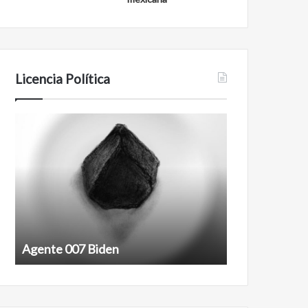
Licencia Política
Agente
Film
007
antineoliberal
Biden
Agente 007 Biden
Film antineoli