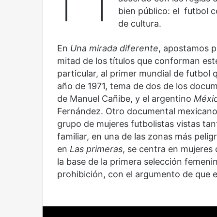
y
bien público: el futbol 
la
de cultura.
cultura
En
Una mirada diferente
, apostamos po
mitad de los títulos que conforman est
particular, al primer mundial de futbol 
Olvido
El
año de 1971, tema de dos de los docu
dragón
de Manuel Cañibe, y el argentino
Méxic
Fernández. Otro documental mexican
grupo de mujeres futbolistas vistas ta
familiar, en una de las zonas más pelig
en
Las primeras
, se centra en mujeres
la base de la primera selección femeni
Olvido
El dragón
prohibición, con el argumento de que e