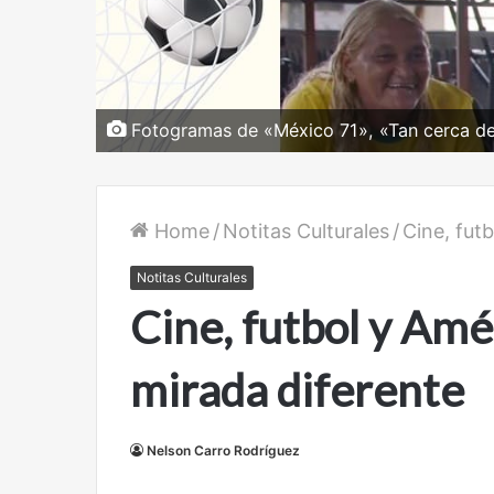
Fotogramas de «México 71», «Tan cerca de 
Home
/
Notitas Culturales
/
Cine, fut
Notitas Culturales
Cine, futbol y Amé
mirada diferente
Nelson Carro Rodríguez