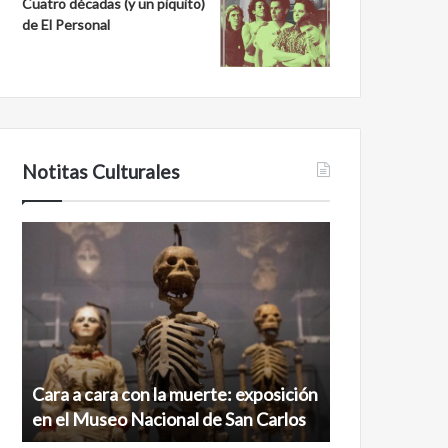
Cuatro décadas (y un piquito)
de El Personal
Notitas Culturales
Cara
Minanbé,
a
la
cara
ciudad
con
maya
la
virgen
muerte:
al
exposición
norte
en
de
Cara a cara con la muerte: exposición
Minanbé, la c
el
la
en el Museo Nacional de San Carlos
norte de la b
Museo
biosfera
Nacional
de