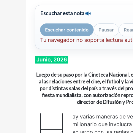
Escuchar esta nota
Escuchar contenido
Pausar
Rea
Tu navegador no soporta lectura au
Junio, 2026
Cine,
Abre
Luego de su paso por la Cineteca Nacional, e
futbol
la
y
Sala
a las relaciones entre el cine, el futbol y l
América
Nacional
por distintas salas del país a través del pr
Latina:
Contemporánea,
fiesta mundialista, con autorización rep
una
un
director de Difusión y P
H
mirada
nuevo
Abre la Sala Naci
diferente
espacio
ay varias maneras de ve
Cine, futbol y América Latina: una
Contemporánea, 
para
millonario que involucr
mirada diferente
para el arte y la c
el
arte
acuerdo con las reglas d