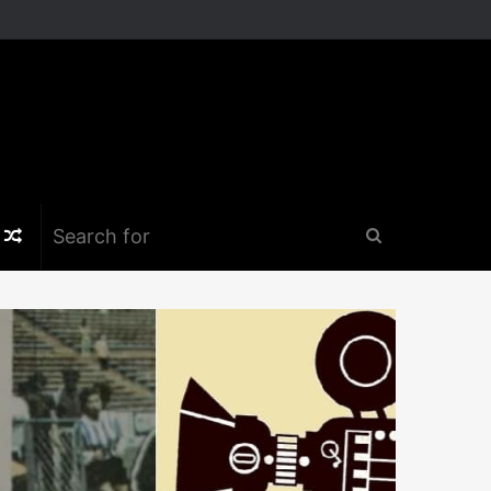
k
er
nstagram
Random
Search
Article
for