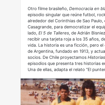
Otro filme brasileño,
Democracia en bl
episodio singular que reúne futbol, roc
alrededor del Corinthias de Sao Paulo,
Casagrande, para democratizar el equipo
lado,
El 5 de Talleres
, de Adrián Bisnie
recibir una tarjeta roja a los 35 años,
Reformulación
Nueva
vida. La historia es una ficción, pero e
droga
de Argentina, fundado en 1913, y actu
socios. De Chile proyectamos
Historias
episodios que presenta tres historias e
Una de ellas, adapta el relato “El punte
Reformulación
Nueva droga