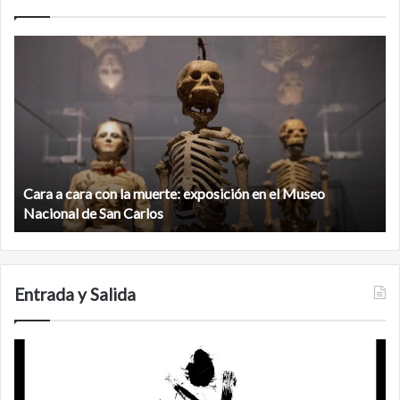
Cara
M
a
la
cara
c
con
m
la
v
muerte:
al
exposición
n
en
d
el
Cara a cara con la muerte: exposición en el Museo
la
Museo
b
Nacional de San Carlos
Nacional
d
de
C
San
Carlos
Entrada y Salida
Certezas
A
d