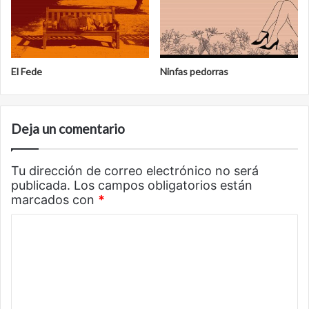
El Fede
Ninfas pedorras
Deja un comentario
Tu dirección de correo electrónico no será
publicada.
Los campos obligatorios están
marcados con
*
C
o
m
e
n