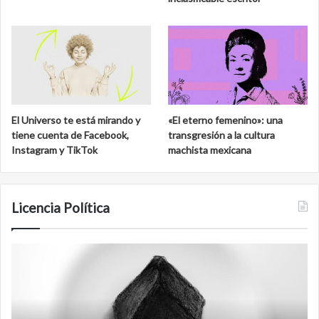
El Universo te está mirando y
«El eterno femenino»: una
tiene cuenta de Facebook,
transgresión a la cultura
Instagram y TikTok
machista mexicana
Licencia Política
Agente
F
007
an
Biden