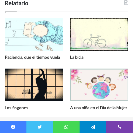
Relatario
Paciencia, que el tiempo vuela
La bicla
Los fisgones
A una niña en el Día de la Mujer
Cristal de Aliento
Facebook
Twitter
WhatsApp
Telegram
Viber