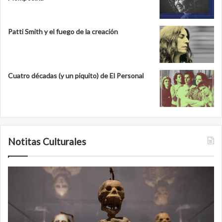
Patti Smith y el fuego de la creación
Cuatro décadas (y un piquito) de El Personal
Notitas Culturales
Cara
M
a
la
cara
c
con
m
la
v