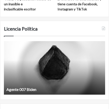
un inasible e
tiene cuenta de Facebook,
inclasificable escritor
Instagram y TikTok
Licencia Política
Agente
F
007
an
Biden
Agente 007 Biden