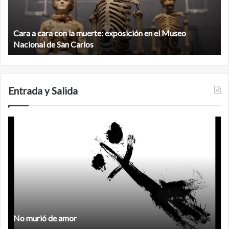
muerte:
al
exposición
n
en
d
el
Cara a cara con la muerte: exposición en el Museo
la
Museo
b
Nacional de San Carlos
Nacional
d
de
C
San
Carlos
Entrada y Salida
No
F
murió
de
amor
No murió de amor