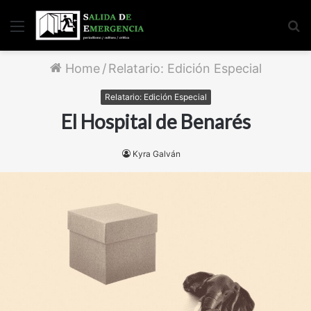
Menu
S
fo
Home
/
Relatario: Edición Especial
Relatario: Edición Especial
El Hospital de Benarés
Kyra Galván