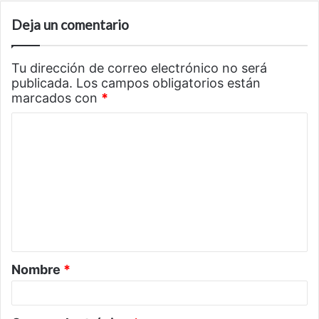
Deja un comentario
Tu dirección de correo electrónico no será
publicada.
Los campos obligatorios están
marcados con
*
C
o
m
e
n
t
a
Nombre
*
r
i
o