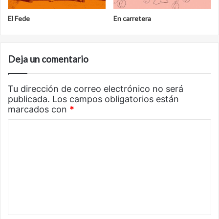
El Fede
En carretera
Deja un comentario
Tu dirección de correo electrónico no será
publicada.
Los campos obligatorios están
marcados con
*
C
o
m
e
n
t
a