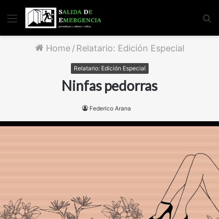
Menu
S
fo
Home
/
Relatario: Edición Especial
Relatario: Edición Especial
Ninfas pedorras
Federico Arana