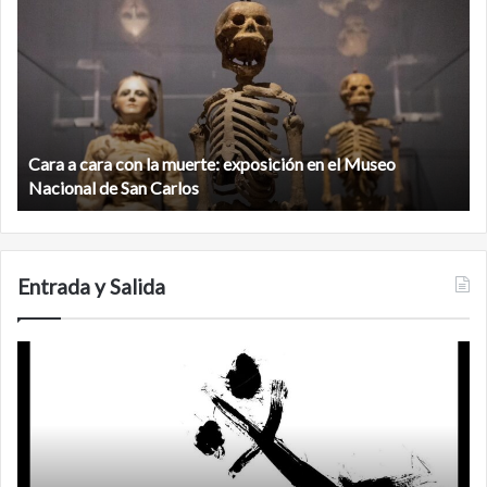
a
la
cara
c
con
m
la
v
muerte:
al
exposición
n
en
d
el
Cara a cara con la muerte: exposición en el Museo
la
Museo
b
Nacional de San Carlos
Nacional
d
de
C
San
Carlos
Entrada y Salida
No
F
murió
de
amor