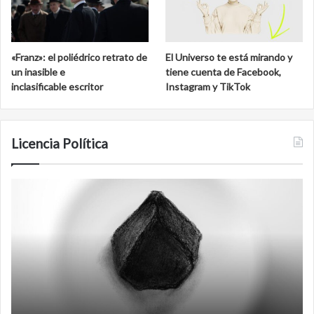
«Franz»: el poliédrico retrato de
El Universo te está mirando y
un inasible e
tiene cuenta de Facebook,
inclasificable escritor
Instagram y TikTok
Licencia Política
Agente
F
007
an
Biden