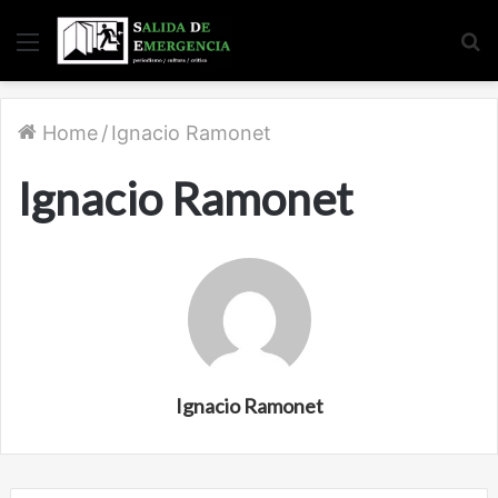
Menu
S
fo
Home
/
Ignacio Ramonet
Ignacio Ramonet
Ignacio Ramonet