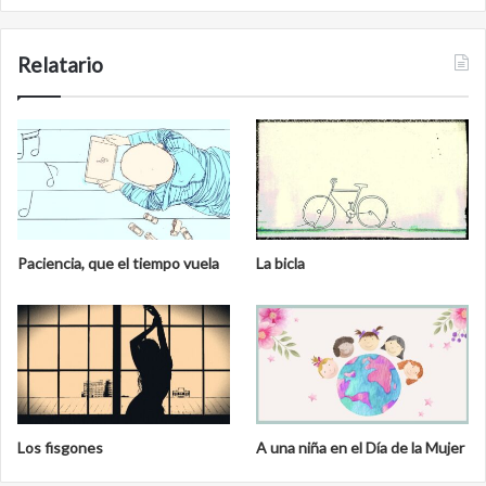
d
l
e
i
n
b
Relatario
e
r
a
l
Paciencia, que el tiempo vuela
La bicla
Los fisgones
A una niña en el Día de la Mujer