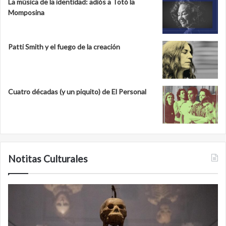
La música de la identidad: adiós a Totó la
Momposina
Patti Smith y el fuego de la creación
Cuatro décadas (y un piquito) de El Personal
Notitas Culturales
C
M
a
i
r
n
a
a