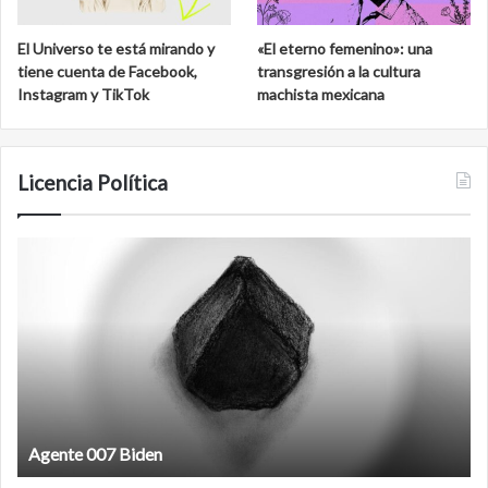
l
C
d
a
El Universo te está mirando y
«El eterno femenino»: una
e
l
tiene cuenta de Facebook,
transgresión a la cultura
S
a
Instagram y TikTok
machista mexicana
a
k
n
m
C
u
a
l
Licencia Política
r
l
o
A
F
s
g
i
e
l
n
m
t
a
e
n
0
t
0
i
7
n
B
Agente 007 Biden
e
i
o