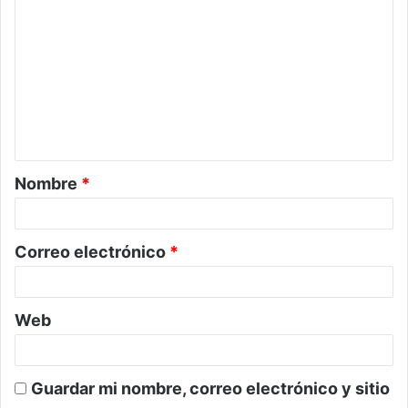
o
m
e
n
t
a
Nombre
*
r
i
o
Correo electrónico
*
*
Web
Guardar mi nombre, correo electrónico y sitio