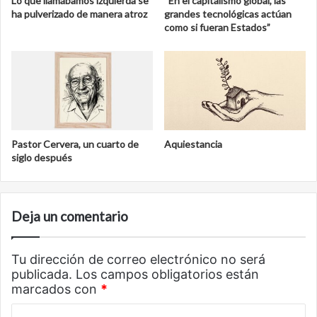
Lo que llamábamos izquierda se
“En el capitalismo global, las
ha pulverizado de manera atroz
grandes tecnológicas actúan
como si fueran Estados”
Pastor Cervera, un cuarto de
Aquiestancia
siglo después
Deja un comentario
Tu dirección de correo electrónico no será
publicada.
Los campos obligatorios están
marcados con
*
C