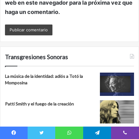
web en este navegador para la próxima vez que
haga un comentario.
Transgresiones Sonoras
La música de la identidad: adiós a Totó la
Momposina
Patti Smith y el fuego de la creación
Cuatro décadas (y un piquito) de El Personal
Facebook
Twitter
WhatsApp
Telegram
Viber