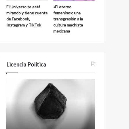
d
a
El Universo te está
«El eterno
e
l
mirando y tiene cuenta
femenino»: una
S
a
de Facebook,
transgresión a la
a
k
Instagram y TikTok
cultura machista
n
m
mexicana
C
u
a
l
r
l
o
s
Licencia Política
A
F
g
i
e
l
n
m
t
a
e
n
0
t
0
i