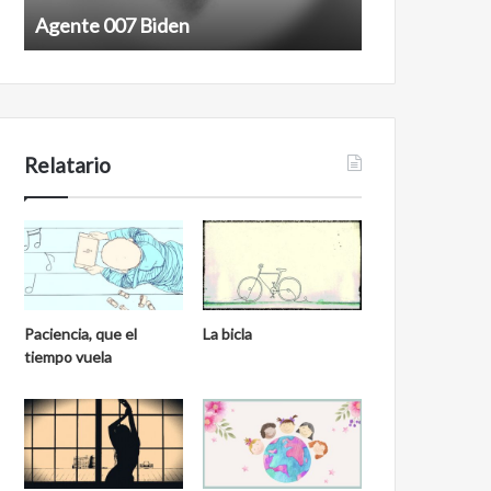
7
n
Agente 007 Biden
Film antineoli
B
e
i
o
d
l
e
i
n
b
e
Relatario
r
a
l
Paciencia, que el
La bicla
tiempo vuela