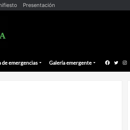
ifiesto
Presentación
a de emergencias
Galería emergente
Faceboo
Twitt
I