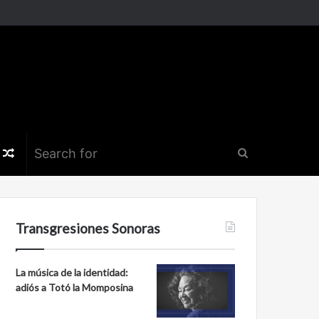
k
er
nstagram
Random
Search
Article
for
Transgresiones Sonoras
La música de la identidad:
adiós a Totó la Momposina