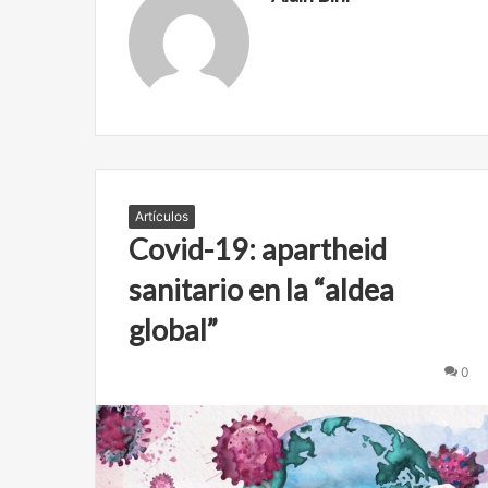
Artículos
Covid-19: apartheid
sanitario en la “aldea
global”
C
A
0
b
n
r
e
e
l
f
a