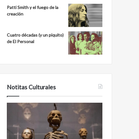
Patti Smith y el fuego de la
creación
Cuatro décadas (y un piquito)
de El Personal
Notitas Culturales
C
M
a
i
r
n
a
a
a
n
c
b