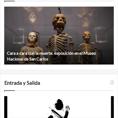
Cara
M
a
la
cara
c
con
m
la
v
muerte:
al
exposición
n
en
d
el
Cara a cara con la muerte: exposición en el Museo
la
Museo
b
Nacional de San Carlos
Nacional
d
de
C
San
Carlos
Entrada y Salida
No
F
murió
de
amor