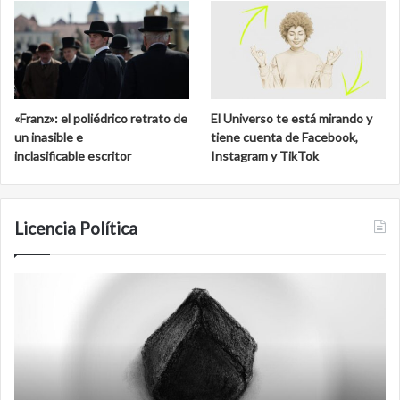
«Franz»: el poliédrico retrato de
El Universo te está mirando y
un inasible e
tiene cuenta de Facebook,
inclasificable escritor
Instagram y TikTok
Licencia Política
Agente
F
007
an
Biden