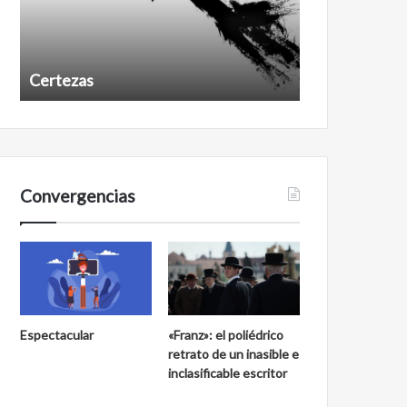
Certezas
Años despué
Convergencias
Espectacular
«Franz»: el poliédrico
retrato de un inasible e
inclasificable escritor