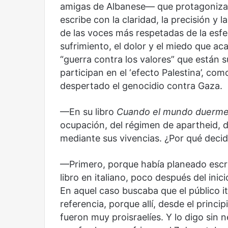
amigas de Albanese— que protagonizan c
escribe con la claridad, la precisión y
de las voces más respetadas de la esfe
Olvido
El dragón
sufrimiento, el dolor y el miedo que aca
“guerra contra los valores” que están s
participan en el ‘efecto Palestina’, co
despertado el genocidio contra Gaza.
—En su libro
Cuando el mundo duerm
ocupación, del régimen de apartheid, d
mediante sus vivencias. ¿Por qué decid
—Primero, porque había planeado escrib
libro en italiano, poco después del ini
En aquel caso buscaba que el público i
referencia, porque allí, desde el princi
fueron muy proisraelíes. Y lo digo sin ne