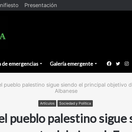
nifiesto
Presentación
a de emergencias
Galería emergente
Faceboo
Twitt
I
l pueblo palestino sigue siendo el principal objetivo 
Albanese
Artículos
Sociedad y Política
l pueblo palestino sigue 