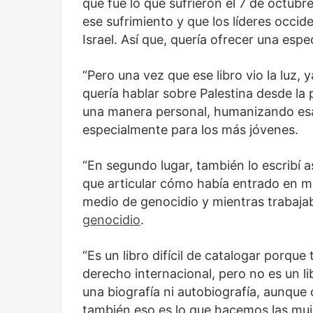
que fue lo que sufrieron el 7 de octubre
ese sufrimiento y que los líderes occi
Israel. Así que, quería ofrecer una espe
“Pero una vez que ese libro vio la luz,
quería hablar sobre Palestina desde la 
una manera personal, humanizando esa 
especialmente para los más jóvenes.
“En segundo lugar, también lo escribí a
que articular cómo había entrado en m
medio de genocidio y mientras trabajab
genocidio
.
Reformulación
Nueva
“Es un libro difícil de catalogar porqu
droga
derecho internacional, pero no es un l
una biografía ni autobiografía, aunque
también eso es lo que hacemos las muj