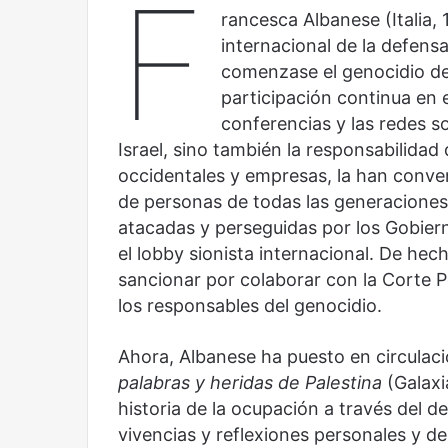
F
y
Sala
rancesca Albanese (Italia,
América
Nacional
internacional de la defen
Latina:
Contemporánea,
comenzase el genocidio de 
una
un
participación continua en 
mirada
nuevo
Abre la Sala Naci
diferente
espacio
conferencias y las redes s
Cine, futbol y América Latina: una
Contemporánea, 
para
Israel, sino también la responsabilida
mirada diferente
para el arte y la c
el
occidentales y empresas, la han conver
arte
de personas de todas las generaciones.
y
la
atacadas y perseguidas por los Gobiern
cultura
el lobby sionista internacional. De hec
sancionar por colaborar con la Corte P
los responsables del genocidio.
Olvido
El
Ahora, Albanese ha puesto en circulac
dragón
palabras y heridas de Palestina
(Galaxi
historia de la ocupación a través del d
vivencias y reflexiones personales y d