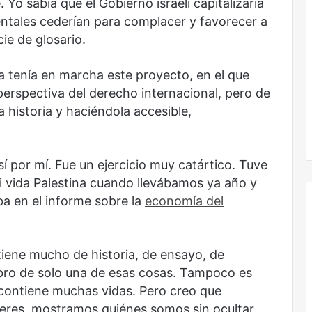
. Yo sabía que el Gobierno israelí capitalizaría
dentales cederían para complacer y favorecer a
cie de glosario.
 ya tenía en marcha este proyecto, en el que
perspectiva del derecho internacional, pero de
historia y haciéndola accesible,
sí por mí. Fue un ejercicio muy catártico. Tuve
i vida Palestina cuando llevábamos ya año y
a en el informe sobre la
economía del
Obradorista
e tiene mucho de historia, de ensayo, de
ibro de solo una de esas cosas. Tampoco es
 contiene muchas vidas. Pero creo que
eres, mostramos quiénes somos sin ocultar