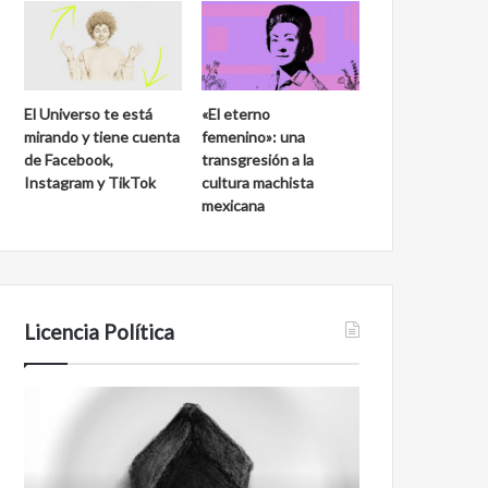
El Universo te está
«El eterno
mirando y tiene cuenta
femenino»: una
de Facebook,
transgresión a la
Instagram y TikTok
cultura machista
mexicana
Licencia Política
Agente
Film
007
antineoliberal
Biden