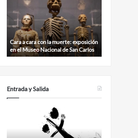
cara
ciudad
con
maya
la
virgen
muerte:
al
exposición
norte
en
de
Cara a cara con la muerte: exposición
Minanbé, la c
el
la
en el Museo Nacional de San Carlos
norte de la b
Museo
biosfera
Nacional
de
de
Calakmul
San
Carlos
Entrada y Salida
Certezas
Años
después