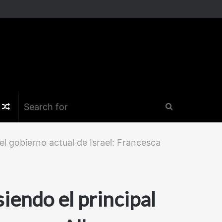
k
er
nstagram
Random
Search
Article
for
del gobierno actual de Israel: Francesca
siendo el principal