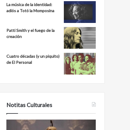
La música de la identidad:
adiós a Totó la Momposina
Patti Smith y el fuego de la
creación
Cuatro décadas (y un piquito)
de El Personal
Notitas Culturales
Cara
Minanbé,
a
la