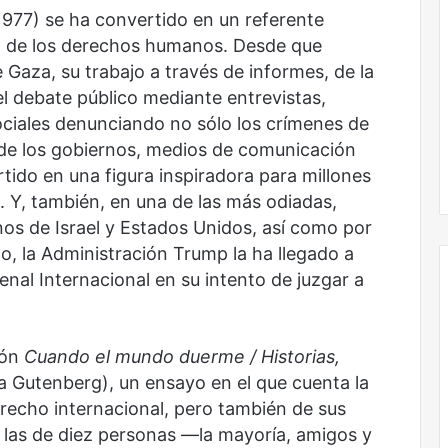
sin
 1977) se ha convertido en un referente
todas
sa de los derechos humanos. Desde que
las
Gaza, su trabajo a través de informes, de la
voces:
el debate público mediante entrevistas,
la
onal
Nunca más sin todas las voces: la
diversidad
ociales denunciando no sólo los crímenes de
un nuevo espacio
diversidad de la letras mexicanas en
de
d de los gobiernos, medios de comunicación
ultura
una nueva colección digital
la
tido en una figura inspiradora para millones
letras
 Y, también, en una de las más odiadas,
mexicanas
en
os de Israel y Estados Unidos, así como por
una
ho, la Administración Trump la ha llegado a
nueva
enal Internacional en su intento de juzgar a
colección
digital
No
ión
Cuando el mundo duerme
/
Historias,
murió
a Gutenberg), un ensayo en el que cuenta la
de
erecho internacional, pero también de sus
amor
e las de diez personas —la mayoría, amigos y