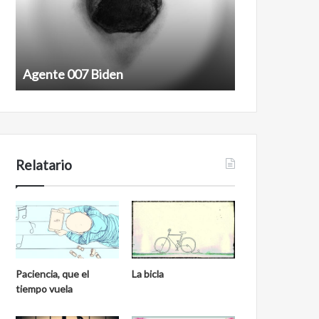
Agente 007 Biden
Film antineoli
Relatario
Paciencia, que el
La bicla
tiempo vuela