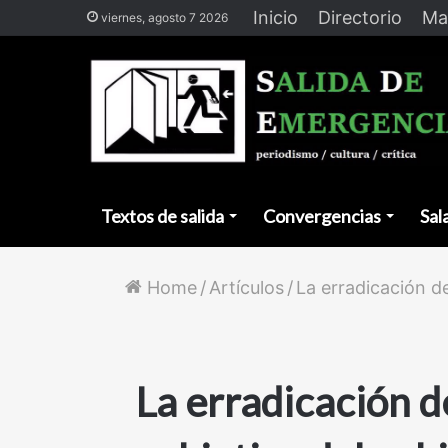
Inicio
Directorio
Ma
viernes, agosto 7 2026
Textos de salida
Convergencias
Sal
Home
/
Artículos
/
La erradicación de
La erradicación de