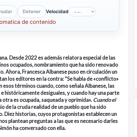
nudar
Detener
Velocidad
tomatica de contenido
iana.
Desde 2022 es además relatora especial de las
stinos ocupados, nombramiento que ha sido renovado
jo. Ahora, Francesca Albanese puso en circulación un
tan los editores en la contra: “Se habla de «conflicto»
 en esos términos cuando, como señala Albanese, las
 e históricamente desiguales, y cuando hay una parte
a otra es ocupada, saqueada y oprimida».
Cuando el
io de la cruda realidad de un pueblo que ha sido
o.
Diez historias, cuyos protagonistas establecen un
 nos plantean preguntas a las que es necesario darles
 Simón ha conversado con ella.
Nunca
más