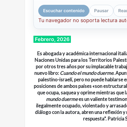
Escuchar contenido
Pausar
Rea
Tu navegador no soporta lectura au
Febrero, 2026
Es
abogada y académica
internacional
ital
Naciones Unidas para los Territorios Pale
por otros tres años por su implacable traba
nuevo libro:
Cuando el mundo duerme
. Apun
palestino-israelí, pero no puede hablarse
posiciones de ambos países «son estructural
que ocupa, saquea y oprime mientras que l
mundo duerme
es un valiente testimon
ilegalmente ocupado, violentado y arrasad
diálogo con la autora, abren una reflexión y
respuesta”. Patricia
Cine,
Abre
futbol
la