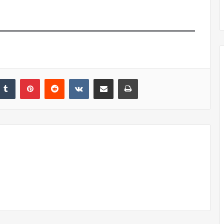
El dragón
nkedIn
Tumblr
Pinterest
Reddit
VKontakte
Share via Email
Print