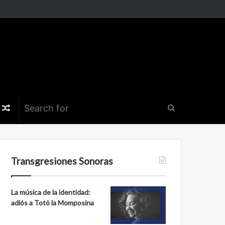
k
er
nstagram
Random
Search
Article
for
Transgresiones Sonoras
La música de la identidad:
adiós a Totó la Momposina