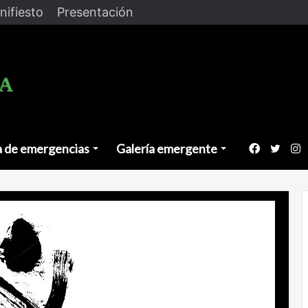
nifiesto
Presentación
a de emergencias
Galería emergente
Faceboo
Twitt
I