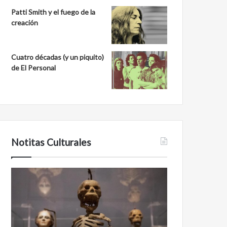
Patti Smith y el fuego de la
creación
Cuatro décadas (y un piquito)
de El Personal
Notitas Culturales
Cara
Minanbé,
a
la
cara
ciudad
con
maya
la
virgen
muerte:
al