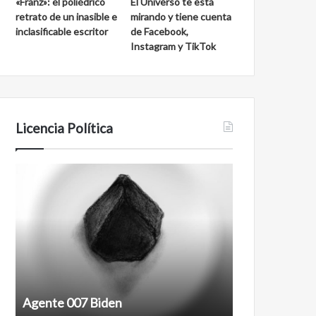
«Franz»: el poliédrico
El Universo te está
retrato de un inasible e
mirando y tiene cuenta
inclasificable escritor
de Facebook,
Instagram y TikTok
Licencia Política
Agente
Film
007
antineoliberal
Biden
Agente 007 Biden
Film antineoli