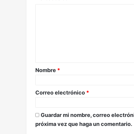
C
o
m
e
n
t
a
Nombre
*
r
i
o
Correo electrónico
*
*
Guardar mi nombre, correo electróni
próxima vez que haga un comentario.