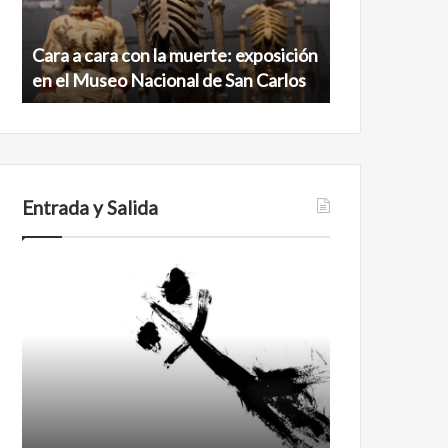
exposición
norte
en
de
Cara a cara con la muerte: exposición
Minanbé, la c
el
la
en el Museo Nacional de San Carlos
norte de la b
Museo
biosfera
Nacional
de
de
Calakmul
San
Carlos
Entrada y Salida
No
Feminismo
murió
de
amor