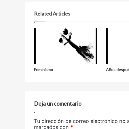
Related Articles
Reformulación
Nueva
Feminismo
Años despu
droga
Deja un comentario
Tu dirección de correo electrónico no 
Reformulación
Nueva droga
marcados con
*