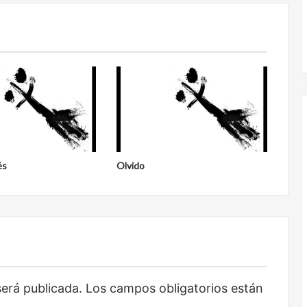
Obradorista
és
Olvido
será publicada.
Los campos obligatorios están
Obradorista