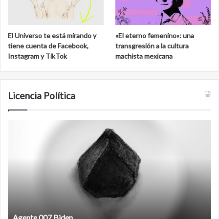
El Universo te está mirando y
«El eterno femenino»: una
tiene cuenta de Facebook,
transgresión a la cultura
Instagram y TikTok
machista mexicana
Licencia Política
Film
antineolibera
07 Biden
Film antineoli