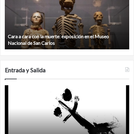
maya
virgen
al
norte
de
 muerte: exposición en el Museo
la
Minanbé, la ciudad maya
biosfera
arlos
Calakmul
de
Calakmul
Entrada y Salida
s
Años
después