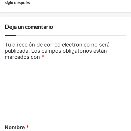
siglo después
Deja un comentario
Tu dirección de correo electrónico no será
publicada.
Los campos obligatorios están
marcados con
*
C
o
m
e
n
t
a
Nombre
*
r