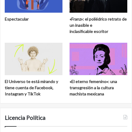
u
a
s
b
e
i
Espectacular
«Franz»: el poliédrico retrato de
o
o
un inasible e
N
s
inclasificable escritor
a
f
c
e
i
r
o
a
n
d
a
e
l
C
d
a
El Universo te está mirando y
«El eterno femenino»: una
e
l
tiene cuenta de Facebook,
transgresión a la cultura
S
a
Instagram y TikTok
machista mexicana
a
k
n
m
C
u
a
l
Licencia Política
r
l