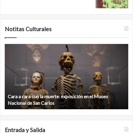
Notitas Culturales
C
M
a
i
r
n
a
a
a
n
c
b
a
é
r
,
Cara a cara con la muerte: exposición en el Museo
a
l
c
Nacional de San Carlos
a
o
c
n
i
l
u
a
d
Entrada y Salida