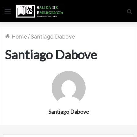
Menu
S
fo
Home
/
Santiago Dabove
Santiago Dabove
Santiago Dabove