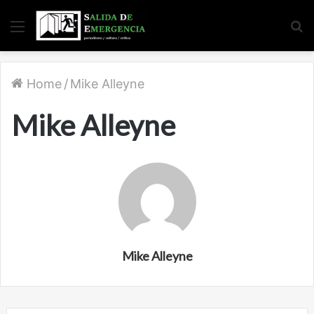
Menu
S
fo
Home
/
Mike Alleyne
Mike Alleyne
Mike Alleyne