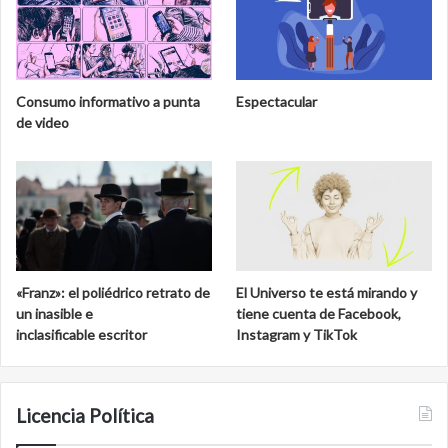
l
e
M
l
u
a
s
b
e
i
Consumo informativo a punta
Espectacular
o
o
de video
N
s
a
f
c
e
i
r
o
a
n
d
a
e
l
C
«Franz»: el poliédrico retrato de
El Universo te está mirando y
d
a
un inasible e
tiene cuenta de Facebook,
e
l
inclasificable escritor
Instagram y TikTok
S
a
a
k
n
m
C
u
Licencia Política
a
l