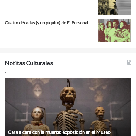
Cuatro décadas (y un piquito) de El Personal
Notitas Culturales
C
M
a
i
r
n
a
a
a
n
c
b
a
é
r
,
Cara a cara con la muerte: exposición en el Museo
a
l