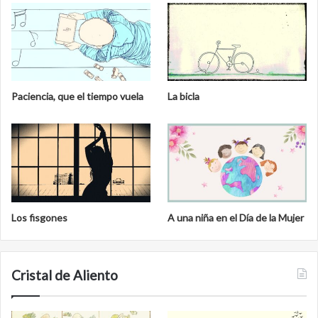
a
l
Paciencia, que el tiempo vuela
La bicla
Los fisgones
A una niña en el Día de la Mujer
Cristal de Aliento