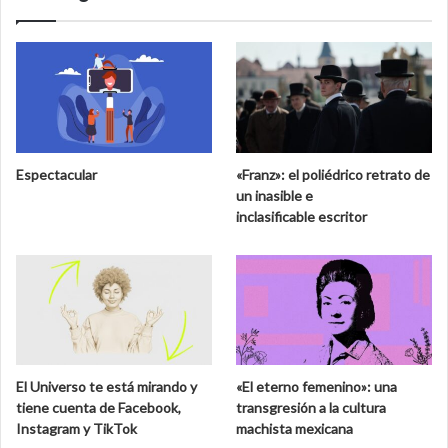
n
r
e
t
n
e
e
d
l
e
M
l
u
a
s
b
e
i
Espectacular
«Franz»: el poliédrico retrato de
o
o
un inasible e
N
s
inclasificable escritor
a
f
c
e
i
r
o
a
n
d
a
e
l
C
d
a
El Universo te está mirando y
«El eterno femenino»: una
e
l
tiene cuenta de Facebook,
transgresión a la cultura
S
a
Instagram y TikTok
machista mexicana
a
k