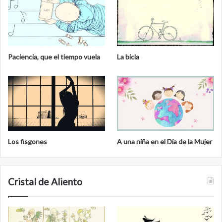
l
Paciencia, que el tiempo vuela
La bicla
Los fisgones
A una niña en el Día de la Mujer
Cristal de Aliento