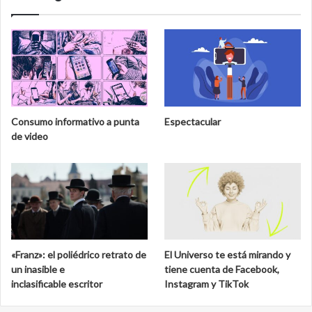
n
r
e
t
n
e
e
d
l
e
M
l
u
a
s
b
e
i
Consumo informativo a punta
Espectacular
o
o
de video
N
s
a
f
c
e
i
r
o
a
n
d
a
e
l
C
«Franz»: el poliédrico retrato de
El Universo te está mirando y
d
a
un inasible e
tiene cuenta de Facebook,
e
l
inclasificable escritor
Instagram y TikTok
S
a
a
k