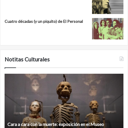
Cuatro décadas (y un piquito) de El Personal
Notitas Culturales
C
M
a
i
r
n
a
a
a
n
c
b
a
é
r
,
Cara a cara con la muerte: exposición en el Museo
a
l