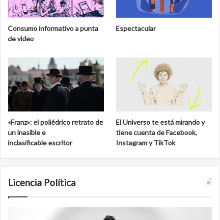
u
a
s
b
e
i
Consumo informativo a punta
Espectacular
o
o
de video
N
s
a
f
c
e
i
r
o
a
n
d
a
e
l
C
«Franz»: el poliédrico retrato de
El Universo te está mirando y
d
a
un inasible e
tiene cuenta de Facebook,
e
l
inclasificable escritor
Instagram y TikTok
S
a
a
k
n
m
C
u
Licencia Política
a
l
r
l
A
F