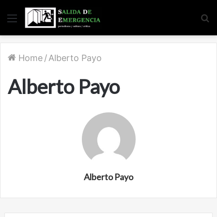
Menu
S
fo
Home
/
Alberto Payo
Alberto Payo
Alberto Payo