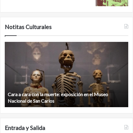
Notitas Culturales
C
M
a
i
r
n
a
a
a
n
c
b
a
é
r
,
Cara a cara con la muerte: exposición en el Museo
a
l
c
Nacional de San Carlos
a
o
c
n
i
l
u
a
d
Entrada y Salida
m
a