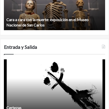
muerte:
al
exposición
n
en
d
el
Cara a cara con la muerte: exposición en el Museo
la
Museo
b
Nacional de San Carlos
Nacional
d
de
C
San
Carlos
Entrada y Salida
Certezas
A
d
Certezas