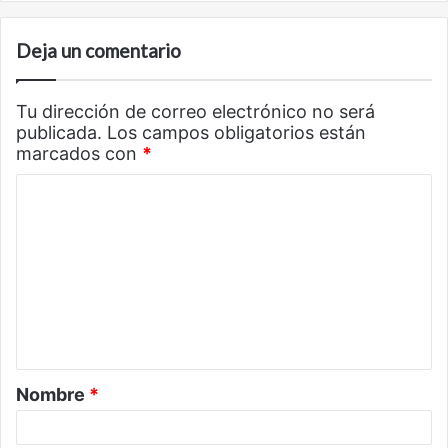
Deja un comentario
Tu dirección de correo electrónico no será
publicada.
Los campos obligatorios están
marcados con
*
C
o
m
e
n
t
a
Nombre
*
r
i