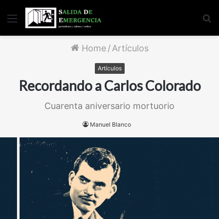
Menu
S
fo
Home
/
Artículos
Artículos
Recordando a Carlos Colorado
Cuarenta aniversario mortuorio
Manuel Blanco