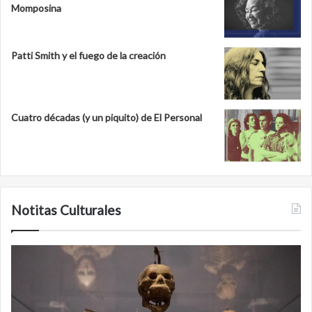
Momposina
Patti Smith y el fuego de la creación
Cuatro décadas (y un piquito) de El Personal
Notitas Culturales
Cara
M
a
la
cara
c
con
m
la
v