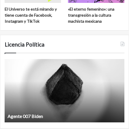
El Universo te está mirando y
«El eterno femenino»: una
tiene cuenta de Facebook,
transgresión a la cultura
Instagram y TikTok
machista mexicana
Licencia Política
Agente
F
007
an
Biden
Agente 007 Biden