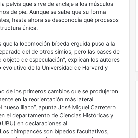
la pelvis que sirve de anclaje a los músculos
más
sin
nos de pie. Aunque se sabe que su forma
todas
ates, hasta ahora se desconocía qué procesos
las
tructura única.
voces:
la
onal
Nunca más sin todas las voces: la
diversidad
que la locomoción bípeda erguida puso a la
un nuevo espacio
diversidad de la letras mexicanas en
de
parado del de otros simios, pero las bases de
ultura
una nueva colección digital
la
 objeto de especulación”, explican los autores
letras
o evolutivo de la Universidad de Harvard y
mexicanas
en
una
nueva
no de los primeros cambios que se produjeron
colección
mente en la reorientación más lateral
digital
el hueso iliaco”, apunta José Miguel Carretero
No
 en el departamento de Ciencias Históricas y
murió
 (UBU) en declaraciones al
de
Los chimpancés son bípedos facultativos,
amor