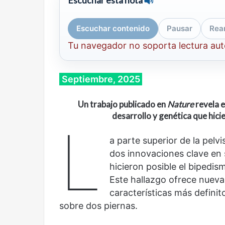
Escuchar esta nota
Escuchar contenido
Pausar
Rea
Tu navegador no soporta lectura au
Septiembre, 2025
Un trabajo publicado en
Nature
revela e
desarrollo y genética que hici
L
a parte superior de la pel
dos innovaciones clave en 
hicieron posible el bipedi
Este hallazgo ofrece nueva
características más definit
sobre dos piernas.
Cine,
Abre