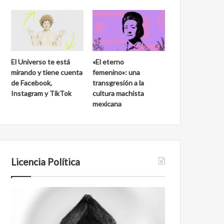
El Universo te está
«El eterno
mirando y tiene cuenta
femenino»: una
de Facebook,
transgresión a la
Instagram y TikTok
cultura machista
mexicana
Licencia Política
Agente
Film
007
antineoliberal
Biden