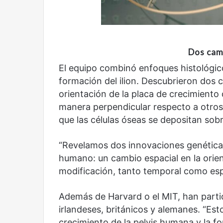
Dos camb
Reformulación
Nueva droga
El equipo combinó enfoques histológic
formación del ilion. Descubrieron dos c
orientación de la placa de crecimiento
manera perpendicular respecto a otros
que las células óseas se depositan sobre
“Revelamos dos innovaciones genéticas 
humano: un cambio espacial en la orien
modificación, tanto temporal como espac
Además de Harvard o el MIT, han partic
irlandeses, británicos y alemanes. “Es
crecimiento de la pelvis humana y la fo