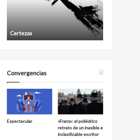
Certezas
Años despué
Convergencias
Espectacular
«Franz»: el poliédrico
retrato de un inasible e
inclasificable escritor