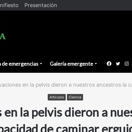
nifiesto
Presentación
a de emergencias
Galería emergente
Faceboo
Twitt
I
aciones en la pelvis dieron a nuestros ancestros la 
Artículos
Ciencia
en la pelvis dieron a nue
pacidad de caminar ergui