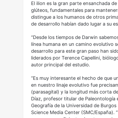
El ilion es la gran parte ensanchada de 
futbol
la
y
Sala
glúteos, fundamentales para mantener
América
Nacional
distingue a los humanos de otros prim
Latina:
Contemporánea,
de desarrollo habían dado lugar a su es
una
un
mirada
nuevo
Abre la Sala Naci
diferente
espacio
“Desde los tiempos de Darwin sabemos 
Cine, futbol y América Latina: una
Contemporánea, 
para
línea humana en un camino evolutivo se
mirada diferente
para el arte y la c
el
desarrollo para este gran paso han sido
arte
liderados por Terence Capellini, biólog
y
la
autor principal del estudio.
cultura
“Es muy interesante el hecho de que u
en nuestro linaje evolutivo fue precisa
(parasagital) y la longitud más corta d
Olvido
El
Díaz, profesor titular de Paleontología
dragón
Geografía de la Universidad de Burgos
Science Media Center (SMC/España). “