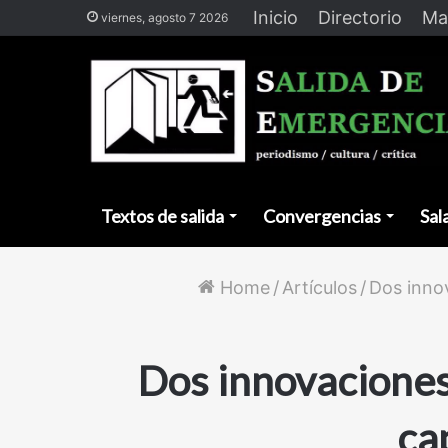
Inicio
Directorio
Ma
viernes, agosto 7 2026
Textos de salida
Convergencias
Sal
Home
/
Artículos
/
Dos innov
Dos innovaciones 
ca