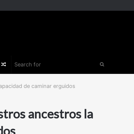
k
er
nstagram
Random
Search
Article
for
capacidad de caminar erguidos
stros ancestros la
dos