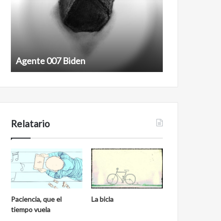
Agente 007 Biden
Film antineoli
Relatario
Paciencia, que el
La bicla
tiempo vuela