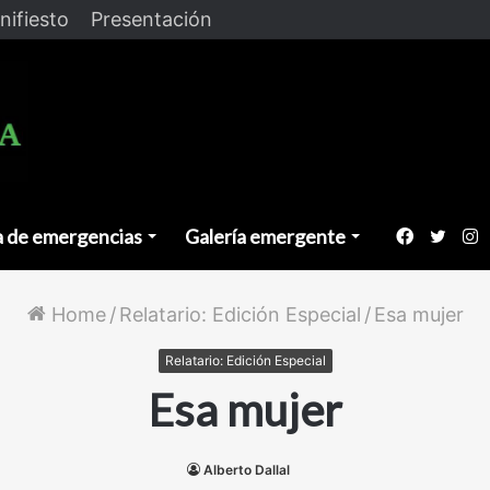
nifiesto
Presentación
a de emergencias
Galería emergente
Faceboo
Twitt
I
Home
/
Relatario: Edición Especial
/
Esa mujer
Relatario: Edición Especial
Esa mujer
Alberto Dallal