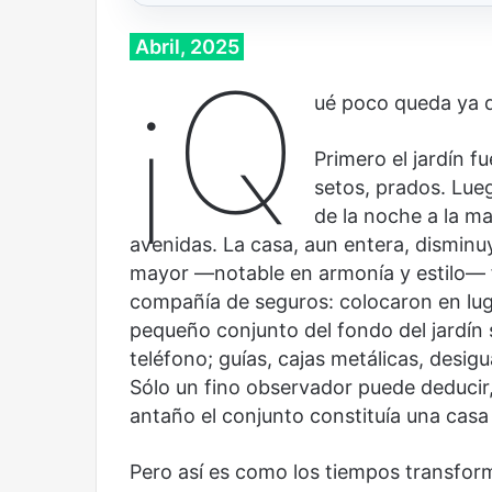
Abril, 2025
¡Q
ué poco queda ya d
Primero el jardín f
setos, prados. Lueg
de la noche a la m
avenidas. La casa, aun entera, dismin
mayor —notable en armonía y estilo— f
compañía de seguros: colocaron en lugar 
pequeño conjunto del fondo del jardín 
Cine,
Abre
teléfono; guías, cajas metálicas, desig
futbol
la
Sólo un fino observador puede deducir
y
Sala
antaño el conjunto constituía una casa 
América
Nacional
Latina:
Contemporánea,
Pero así es como los tiempos transform
una
un