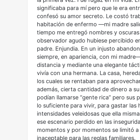
significaba para mí pero que le era ent
confesó su amor secreto. Le costó trab
habitación de enfermo —mi madre sal
tiempo me entregó nombres y oscuras 
observador agudo hubiese percibido en
padre. Enjundia. En un injusto abando
siempre, en apariencia, con mi madre— l
distancia y mediante una elegante tácti
vivía con una hermana. La casa, hereda
los cuales se rentaban para aprovecha
además, cierta cantidad de dinero a s
podían llamarse “gente rica” pero sus 
lo suficiente para vivir, para gastar las
intensidades veleidosas que ella mis
ese escenario perdido en las insegurid
momentos y por momentos se limitó a 
inaceptable para las reglas familiares.