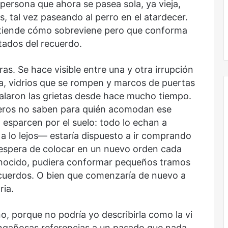
la
persona que ahora se pasea sola, ya vieja,
onal
Nunca más sin todas las voces: la
diversidad
, tal vez paseando al perro en el atardecer.
un nuevo espacio
diversidad de la letras mexicanas en
de
entiende cómo sobreviene pero que conforma
ultura
una nueva colección digital
la
stados del recuerdo.
letras
mexicanas
en
as. Se hace visible entre una y otra irrupción
una
ana, vidrios que se rompen y marcos de puertas
nueva
stalaron las grietas desde hace mucho tiempo.
colección
digital
beros no saben para quién acomodan ese
 esparcen por el suelo: todo lo echan a
El
a lo lejos— estaría dispuesto a ir comprando
dragón
en espera de colocar en un nuevo orden cada
onocido, pudiera conformar pequeños tramos
recuerdos. O bien que comenzaría de nuevo a
ria.
ño, porque no podría yo describirla como la vi
El dragón
 Engañosas referencias a un pasado que nada