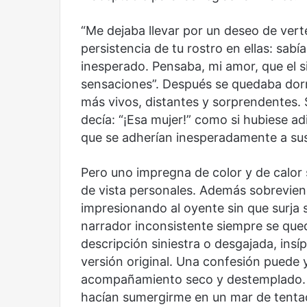
“Me dejaba llevar por un deseo de vert
persistencia de tu rostro en ellas: sab
inesperado. Pensaba, mi amor, que el sil
sensaciones”. Después se quedaba dor
más vivos, distantes y sorprendentes.
decía: “¡Esa mujer!” como si hubiese a
que se adherían inesperadamente a su
Reformulación
Nueva
droga
Pero uno impregna de color y de calor
de vista personales. Además sobrevien
impresionando al oyente sin que surja 
narrador inconsistente siempre se que
descripción siniestra o desgajada, ins
versión original. Una confesión puede
acompañamiento seco y destemplado. Y
Reformulación
Nueva droga
hacían sumergirme en un mar de tentac