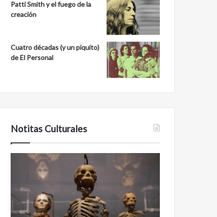
Patti Smith y el fuego de la
creación
Cuatro décadas (y un piquito)
de El Personal
Notitas Culturales
Cara
Minanbé,
a
la
cara
ciudad
con
maya
la
virgen
muerte:
al