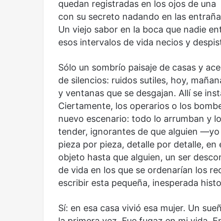
mirada
nuevo
quedan registradas en los ojos de una 
Abre la Sala Naci
diferente
espacio
con su secreto nadando en las entrañas
Cine, futbol y América Latina: una
Contemporánea, 
para
Un viejo sabor en la boca que nadie 
mirada diferente
para el arte y la c
el
esos intervalos de vida necios y despi
arte
y
la
Sólo un sombrío paisaje de casas y acer
cultura
de silencios: ruidos sutiles, hoy, mañ
y ventanas que se desgajan. Allí se in
Ciertamente, los operarios o los bom
nuevo escenario: todo lo arrumban y lo
Años
Olvido
tender, ignorantes de que alguien —yo 
después
pieza por pieza, detalle por detalle, 
objeto hasta que alguien, un ser desc
de vida en los que se ordenarían los 
escribir esta pequeña, inesperada histo
Sí: en esa casa vivió esa mujer. Un sue
Años después
Olvido
la primera vez. Fue fugaz en mi vida.