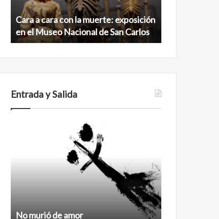
exposición
norte
en
de
Cara a cara con la muerte: exposición
Minanbé, la c
el
la
en el Museo Nacional de San Carlos
norte de la b
Museo
biosfera
Nacional
de
de
Calakmul
San
Carlos
Entrada y Salida
No
Feminismo
murió
de
amor
No murió de amor
Feminismo