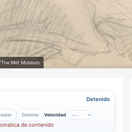
./The Met Museum.
Detenido
nudar
Detener
Velocidad
tomatica de contenido