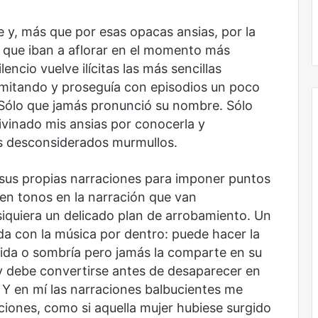
e y, más que por esas opacas ansias, por la
ía que iban a aflorar en el momento más
encio vuelve ilícitas las más sencillas
mitando y proseguía con episodios un poco
 Sólo que jamás pronunció su nombre. Sólo
divinado mis ansias por conocerla y
s desconsiderados murmullos.
Obradorista
 sus propias narraciones para imponer puntos
en tonos en la narración que van
siquiera un delicado plan de arrobamiento. Un
da con la música por dentro: puede hacer la
ípida o sombría pero jamás la comparte en su
 y debe convertirse antes de desaparecer en
 en mí las narraciones balbucientes me
Obradorista
iones, como si aquella mujer hubiese surgido