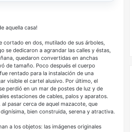
e aquella casa!
ue cortado en dos, mutilado de sus árboles,
o se dedicaron a agrandar las calles y éstas,
añana, quedaron convertidas en anchas
uyó de tamaño. Poco después el cuerpo
ue rentado para la instalación de una
visible el cartel alusivo. Por último, el
se perdió en un mar de postes de luz y de
Nunca
uales estaciones de cables, palos y aparatos.
más
, al pasar cerca de aquel mazacote, que
sin
dignísima, bien construida, serena y atractiva.
todas
las
an a los objetos: las imágenes originales
voces: