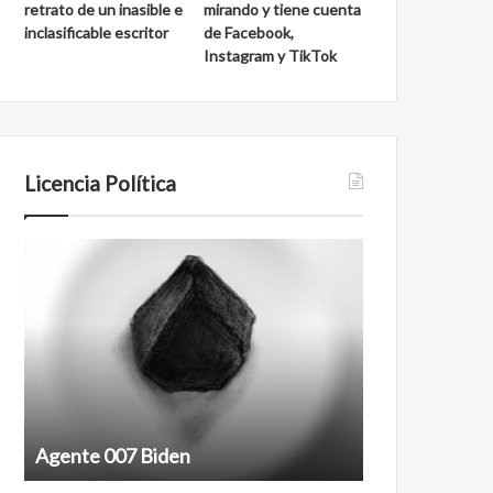
retrato de un inasible e
mirando y tiene cuenta
inclasificable escritor
de Facebook,
Instagram y TikTok
Licencia Política
Agente
Film
007
antineoliberal
Biden
Agente 007 Biden
Film antineoli