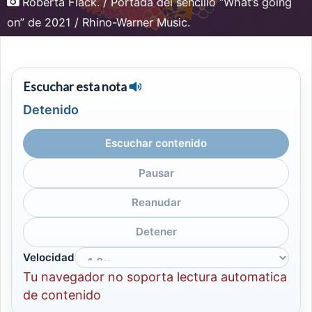
Roberta Flack. / Portada del sencillo “What’s going
on” de 2021 / Rhino-Warner Music.
Escuchar esta nota
Detenido
Escuchar contenido
Pausar
Reanudar
Detener
Velocidad
Tu navegador no soporta lectura automatica
de contenido