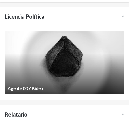
Licencia Política
Film
antineoliberal
Film antineoliberal
Relatario