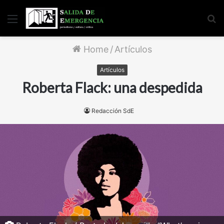
Menu
S
fo
Home
/
Artículos
Artículos
Roberta Flack: una despedida
Redacción SdE