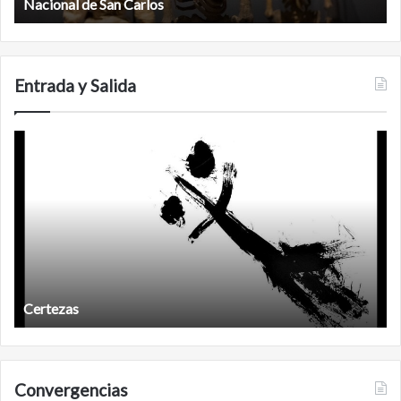
biosfera
Calakmul
de
Calakmul
Entrada y Salida
Años
después
Años después
Convergencias