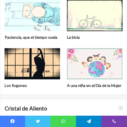
Paciencia, que el tiempo vuela
La bicla
Los fisgones
A una niña en el Día de la Mujer
Cristal de Aliento
Facebook
Twitter
WhatsApp
Telegram
Viber