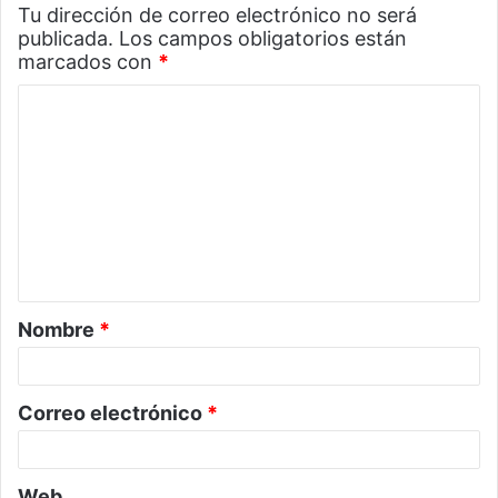
Tu dirección de correo electrónico no será
publicada.
Los campos obligatorios están
marcados con
*
C
o
m
e
n
t
a
Nombre
*
r
i
o
Correo electrónico
*
*
Web