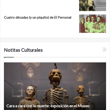
Cuatro décadas (y un piquito) de El Personal
Notitas Culturales
Minanbé,
la
ciudad
maya
virgen
al
norte
de
la
Minanbé, la ciudad maya virgen al norte de la biosfera de