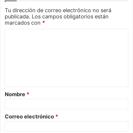
Tu dirección de correo electrónico no será
publicada.
Los campos obligatorios están
marcados con
*
C
o
m
e
n
t
a
Nombre
*
r
i
o
Correo electrónico
*
*