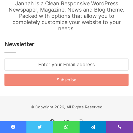
Jannah is a Clean Responsive WordPress
Newspaper, Magazine, News and Blog theme.
Packed with options that allow you to
completely customize your website to your
needs.
Newsletter
Enter
your
Email
address
© Copyright 2026, All Rights Reserved
Facebook
Twitter
Instagram
Facebook
Twitter
WhatsApp
Telegram
Viber