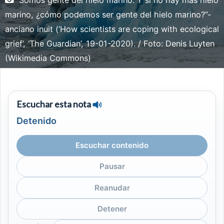
“Somos gente del hielo marino. Y si no hay más hielo
marino, ¿cómo podemos ser gente del hielo marino?”-
anciano inuit (‘How scientists are coping with ecological
grief’, ‘The Guardian’, 19-01-2020). / Foto: Denis Luyten
(Wikimedia Commons)
Escuchar esta nota
Detenido
Escuchar contenido
Pausar
Reanudar
Detener