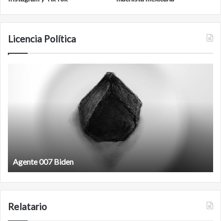
Licencia Política
Film
R
antineoliberal
Film antineoliberal
Relatario