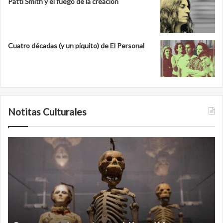
Patti Smith y el fuego de la creación
Cuatro décadas (y un piquito) de El Personal
Notitas Culturales
Minanbé,
C
la
fu
ciudad
y
maya
A
virgen
La
al
u
norte
m
de
d