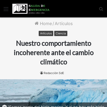
Menu
S
fo
Home
/
Artículos
Artículos
Ciencia
Nuestro comportamiento
incoherente ante el cambio
climático
Redacción SdE