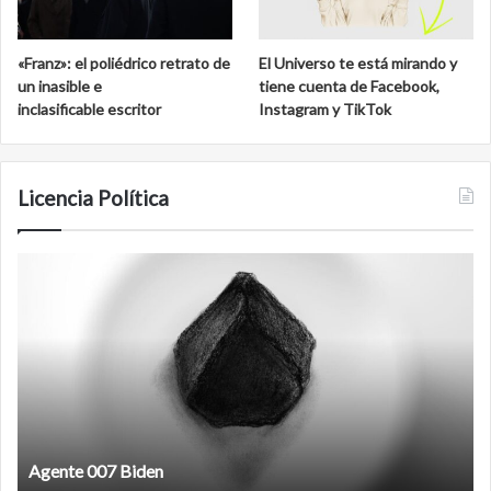
«Franz»: el poliédrico retrato de
El Universo te está mirando y
un inasible e
tiene cuenta de Facebook,
inclasificable escritor
Instagram y TikTok
Licencia Política
Agente
F
007
an
Biden
Agente 007 Biden