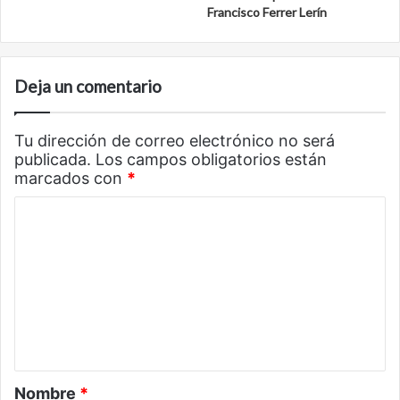
Francisco Ferrer Lerín
Deja un comentario
Tu dirección de correo electrónico no será
publicada.
Los campos obligatorios están
marcados con
*
C
o
m
e
n
t
a
Nombre
*
r