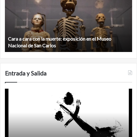
ciudad
maya
virgen
al
ón
norte
de
ra con la muerte: exposición en el Museo
la
Minanbé, la ci
biosfera
de San Carlos
Calakmul
de
Calakmul
Entrada y Salida
No
F
murió
de
amor