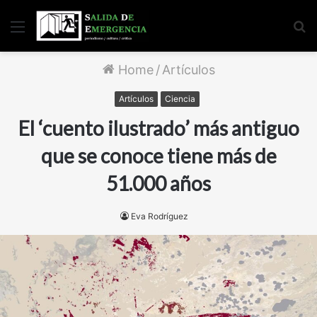
Menu
S
fo
Home
/
Artículos
Artículos
Ciencia
El ‘cuento ilustrado’ más antiguo
que se conoce tiene más de
51.000 años
Eva Rodríguez