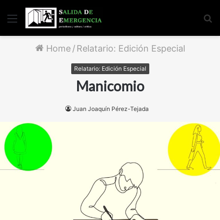
Menu
S
fo
Home
/
Relatario: Edición Especial
Relatario: Edición Especial
Manicomio
Juan Joaquín Pérez-Tejada