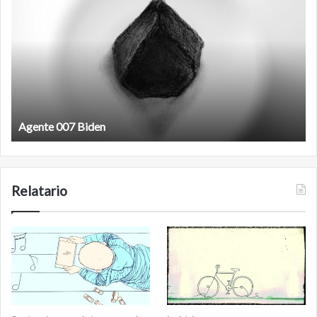
007
an
Biden
Agente 007 Biden
Relatario