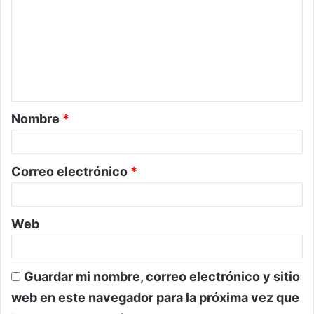
m
e
n
t
a
Nombre
*
r
i
o
Correo electrónico
*
*
Web
Guardar mi nombre, correo electrónico y sitio
web en este navegador para la próxima vez que