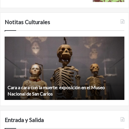
Notitas Culturales
Cara
M
a
la
cara
c
con
m
la
v
muerte:
al
exposición
n
en
d
el
Cara a cara con la muerte: exposición en el Museo
la
Museo
b
Nacional de San Carlos
Nacional
d
de
C
San
Carlos
Entrada y Salida