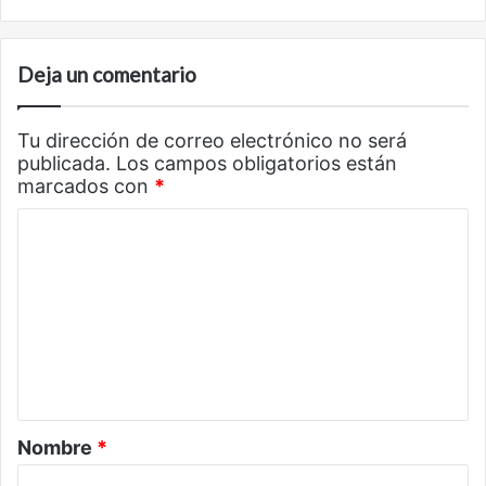
Deja un comentario
Tu dirección de correo electrónico no será
publicada.
Los campos obligatorios están
marcados con
*
C
o
m
e
n
t
a
Nombre
*
r
i