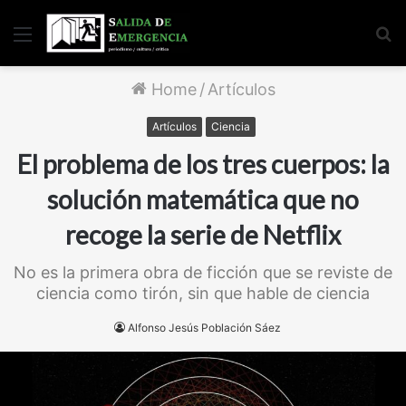
Menu
S
fo
Home
/
Artículos
Artículos
Ciencia
El problema de los tres cuerpos: la
solución matemática que no
recoge la serie de Netflix
No es la primera obra de ficción que se reviste de
ciencia como tirón, sin que hable de ciencia
Alfonso Jesús Población Sáez