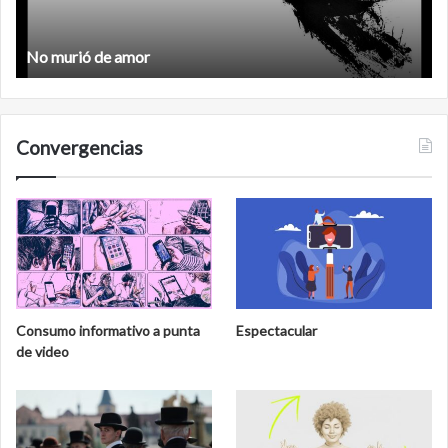
o murió de amor
Femin
Convergencias
Consumo informativo a punta
Espectacular
de video