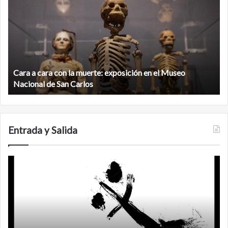
ciudad
maya
virgen
e:
al
ición
norte
de
a cara con la muerte: exposición en el Museo
la
Minanbé, l
o
biosfera
nal de San Carlos
Calakmul
nal
de
Calakmul
s
Entrada y Salida
o
Femin
rió
or