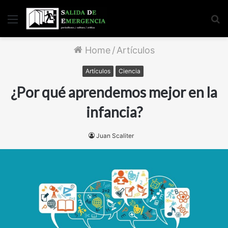
Menu
S
fo
Home
/
Artículos
Artículos
Ciencia
¿Por qué aprendemos mejor en la
infancia?
Juan Scaliter