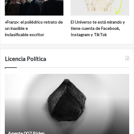
«Franz»: el poliédrico retrato de
El Universo te está mirando y
un inasible e
tiene cuenta de Facebook,
inclasificable escritor
Instagram y TikTok
Licencia Política
Agente
F
007
an
Biden
Agente 007 Biden