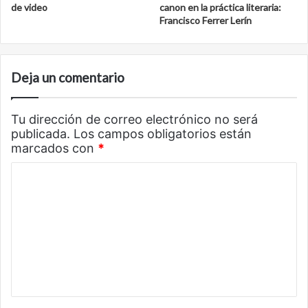
de video
canon en la práctica literaria:
Francisco Ferrer Lerín
Deja un comentario
Tu dirección de correo electrónico no será
publicada.
Los campos obligatorios están
marcados con
*
C
o
m
e
n
t
a