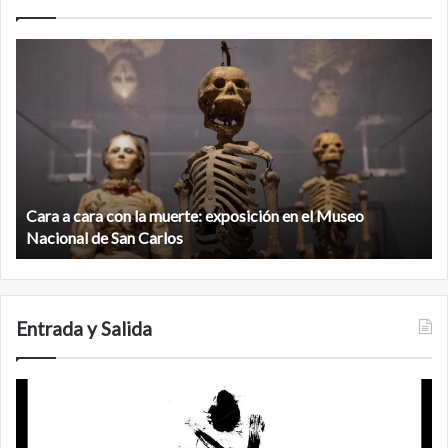
Cara
M
a
la
cara
c
con
m
la
v
muerte:
al
exposición
n
en
d
el
Cara a cara con la muerte: exposición en el Museo
la
Museo
b
Nacional de San Carlos
Nacional
d
de
C
San
Carlos
Entrada y Salida
No
F
murió
de