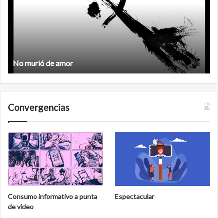
amor
No murió de amor
Convergencias
Consumo informativo a punta
Espectacular
de video