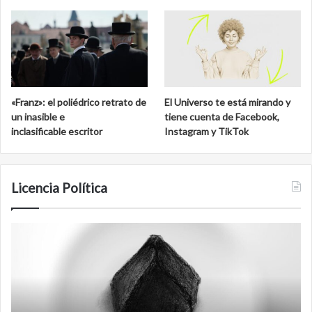
«Franz»: el poliédrico retrato de
El Universo te está mirando y
un inasible e
tiene cuenta de Facebook,
inclasificable escritor
Instagram y TikTok
Licencia Política
Agente
F
007
an
Biden