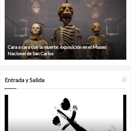
a
la
cara
c
con
m
la
v
muerte:
al
exposición
n
en
d
el
Cara a cara con la muerte: exposición en el Museo
la
Museo
b
Nacional de San Carlos
Nacional
d
de
C
San
Carlos
Entrada y Salida
Certezas
A
d