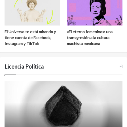
El Universo te está mirando y
«El eterno femenino»: una
tiene cuenta de Facebook,
transgresión a la cultura
Instagram y TikTok
machista mexicana
Licencia Política
Agente
F
007
an
Biden