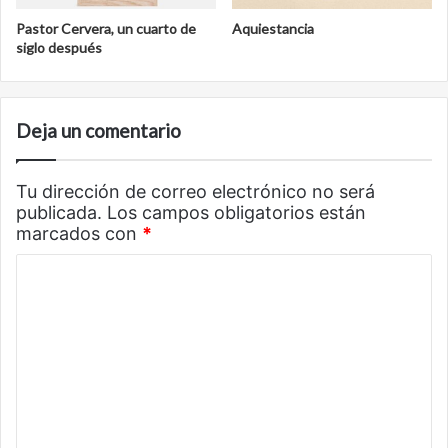
Pastor Cervera, un cuarto de
Aquiestancia
siglo después
Deja un comentario
Tu dirección de correo electrónico no será
publicada.
Los campos obligatorios están
marcados con
*
C
o
m
e
n
t