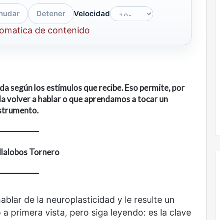
nudar
Detener
Velocidad
tomatica de contenido
a según los estímulos que recibe. Eso permite, por
da volver a hablar o que aprendamos a tocar un
strumento
.
llalobos Tornero
blar de la neuroplasticidad y le resulte un
Nunca
más
a primera vista, pero siga leyendo: es la clave