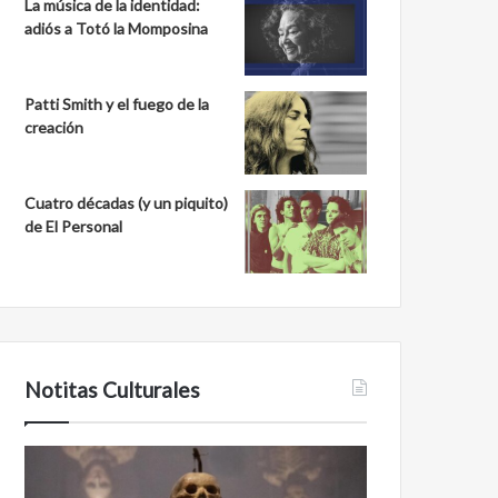
La música de la identidad:
adiós a Totó la Momposina
Patti Smith y el fuego de la
creación
Cuatro décadas (y un piquito)
de El Personal
Notitas Culturales
Cara
Minanbé,
a
la