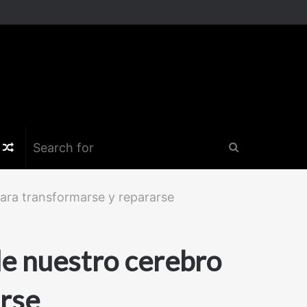
k
er
nstagram
Random
Search
Article
for
para transformarse y repararse
de nuestro cerebro
arse