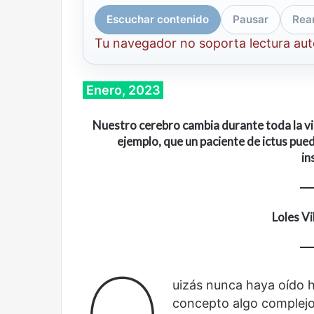
Escuchar contenido
Pausar
Rea
Tu navegador no soporta lectura au
Enero, 2023
Nuestro cerebro cambia durante toda la vid
ejemplo, que un paciente de ictus pue
in
Loles Vi
uizás nunca haya oído ha
Cine,
Abre
futbol
la
concepto algo complejo 