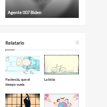
Agente 007 Biden
Film antineoli
Relatario
Paciencia, que el
La bicla
tiempo vuela