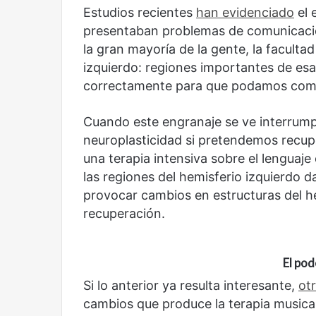
Estudios recientes
han evidenciado
el 
presentaban problemas de comunicaci
la gran mayoría de la gente, la facultad
izquierdo: regiones importantes de es
correctamente para que podamos comp
Cuando este engranaje se ve interrumpi
neuroplasticidad si pretendemos recupe
una terapia intensiva sobre el lenguaj
las regiones del hemisferio izquierdo 
provocar cambios en estructuras del h
recuperación.
Reformulación
Nueva
droga
El pod
Si lo anterior ya resulta interesante,
ot
cambios que produce la terapia musica