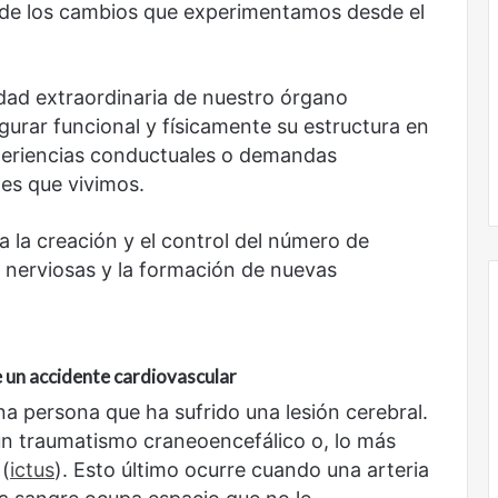
sin
y de los cambios que experimentamos desde el
todas
las
voces:
dad extraordinaria de nuestro órgano
la
onal
Nunca más sin todas las voces: la
diversidad
urar funcional y físicamente su estructura en
un nuevo espacio
diversidad de la letras mexicanas en
de
periencias conductuales o demandas
ultura
una nueva colección digital
la
ones que vivimos.
letras
mexicanas
en
a la creación y el control del número de
una
s nerviosas y la formación de nuevas
nueva
colección
digital
El
 un accidente cardiovascular
dragón
a persona que ha sufrido una lesión cerebral.
n traumatismo craneoencefálico o, lo más
 (
ictus
). Esto último ocurre cuando una arteria