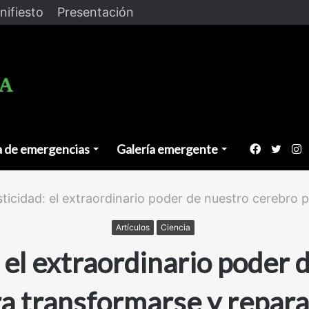
nifiesto
Presentación
a de emergencias
Galería emergente
Faceboo
Twitt
I
ticidad: el extraordinario poder de nuestro cerebro 
Artículos
Ciencia
 el extraordinario poder 
a transformarse y repar