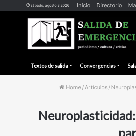
Inicio
Directorio
Ma
sábado, agosto 8 2026
Textos de salida
Convergencias
Sal
Home
/
Artículos
/
Neuroplas
Neuroplasticidad:
par