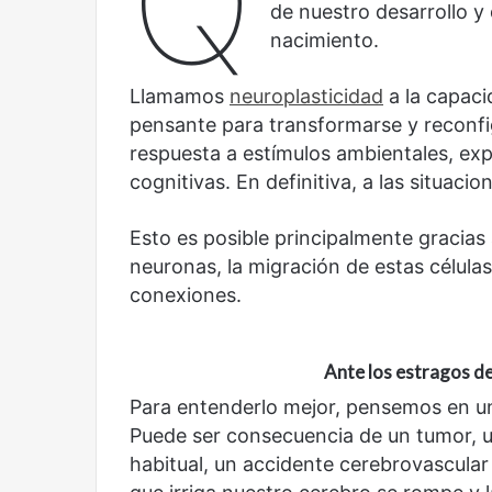
Q
y
Sala
de nuestro desarrollo 
América
Nacional
nacimiento.
Latina:
Contemporánea,
una
un
Llamamos
neuroplasticidad
a la capaci
mirada
nuevo
Abre la Sala Naci
diferente
espacio
pensante para transformarse y reconfig
Cine, futbol y América Latina: una
Contemporánea, 
para
respuesta a estímulos ambientales, ex
mirada diferente
para el arte y la c
el
cognitivas. En definitiva, a las situaci
arte
y
la
Esto es posible principalmente gracias 
cultura
neuronas, la migración de estas célula
conexiones.
Años
Olvido
Ante los estragos de
después
Para entenderlo mejor, pensemos en un
Puede ser consecuencia de un tumor, u
habitual, un accidente cerebrovascular