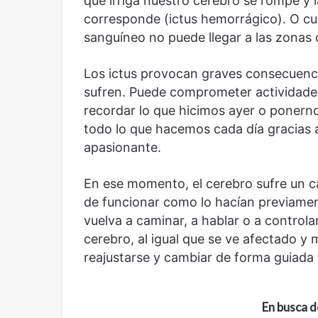
que irriga nuestro cerebro se rompe y 
corresponde (ictus hemorrágico). O cua
sanguíneo no puede llegar a las zonas 
Años después
Olvido
Los ictus provocan graves consecuencia
sufren. Puede comprometer actividade
recordar lo que hicimos ayer o ponernos
todo lo que hacemos cada día gracias 
apasionante.
En ese momento, el cerebro sufre un c
de funcionar como lo hacían previame
vuelva a caminar, a hablar o a controla
cerebro, al igual que se ve afectado 
reajustarse y cambiar de forma guiada 
En busca d