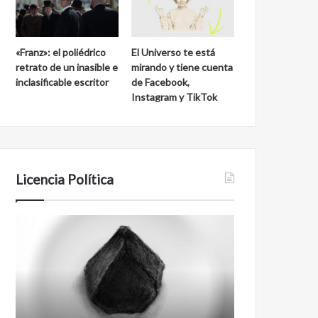
«Franz»: el poliédrico
El Universo te está
retrato de un inasible e
mirando y tiene cuenta
inclasificable escritor
de Facebook,
Instagram y TikTok
Licencia Política
Agente
Film
007
antineoliberal
Biden