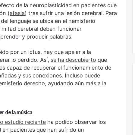
efecto de la neuroplasticidad en pacientes que
ón (
afasia
) tras sufrir una lesión cerebral. Para
 del lenguaje se ubica en el hemisferio
a mitad cerebral deben funcionar
render y producir palabras.
do por un ictus, hay que apelar a la
rar lo perdido. Así,
se ha descubierto
que
e es capaz de recuperar el funcionamiento de
dañadas y sus conexiones. Incluso puede
emisferio derecho, ayudando aún más a la
Obradorista
er de la música
ro estudio reciente
ha podido observar los
l en pacientes que han sufrido un