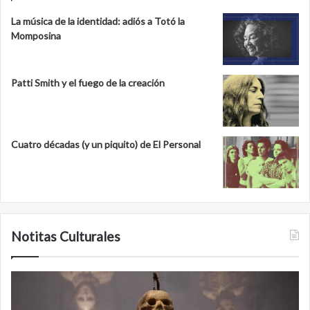
La música de la identidad: adiós a Totó la
Momposina
Patti Smith y el fuego de la creación
Cuatro décadas (y un piquito) de El Personal
Notitas Culturales
Cara
M
a
la
cara
c