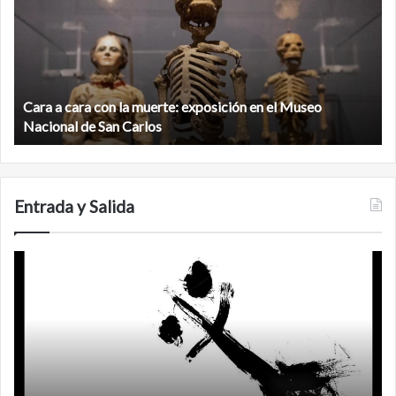
con
m
la
v
muerte:
al
exposición
n
en
d
el
Cara a cara con la muerte: exposición en el Museo
la
Museo
b
Nacional de San Carlos
Nacional
d
de
C
San
Carlos
Entrada y Salida
No
F
murió
de
amor