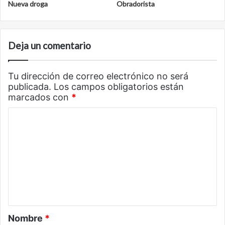
Nueva droga
Obradorista
Deja un comentario
Tu dirección de correo electrónico no será
publicada.
Los campos obligatorios están
marcados con
*
C
o
m
e
n
t
a
Nombre
*
r