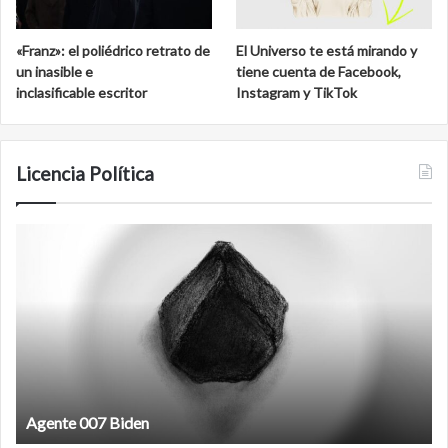
«Franz»: el poliédrico retrato de
El Universo te está mirando y
un inasible e
tiene cuenta de Facebook,
inclasificable escritor
Instagram y TikTok
Licencia Política
Agente
F
007
an
Biden
Agente 007 Biden