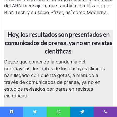
del ARN mensajero, que también es utilizado por
BioNTech y su socio Pfizer, así como Moderna.
Hoy, los resultados son presentados en
comunicados de prensa, ya no en revistas
científicas
Desde que comenzó la pandemia del
coronavirus, los datos de los ensayos clínicos
han llegado con cuenta gotas, a menudo a
través de comunicados de prensa, ya no en
estudios revisados por pares en revistas
científicas.
Moderna, considerada junto a la Universidad de
Oxford / Astra Zeneca como líder mundial en
Facebook
Twitter
WhatsApp
Telegram
Viber