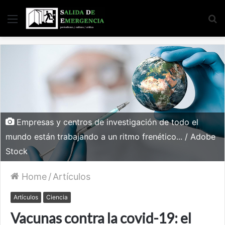
Menu
S
fo
Empresas y centros de investigación de todo el
mundo están trabajando a un ritmo frenético... / Adobe
Stock
Home
/
Artículos
Artículos
Ciencia
Vacunas contra la covid-19: el