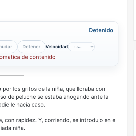
la
onal
Nunca más sin todas las voces: la
diversidad
un nuevo espacio
diversidad de la letras mexicanas en
de
ultura
una nueva colección digital
la
Detenido
letras
mexicanas
en
nudar
Detener
Velocidad
una
nueva
tomatica de contenido
colección
digital
No
murió
 por los gritos de la niña, que lloraba con
de
so de peluche se estaba ahogando ante la
amor
adie le hacía caso.
e, con rapidez. Y, corriendo, se introdujo en el
iada niña.