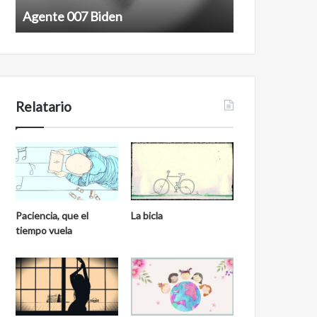
Agente 007 Biden
Film antineoli
Relatario
Paciencia, que el
La bicla
tiempo vuela