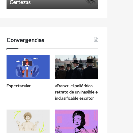
Certezas
Años despué
Convergencias
Espectacular
«Franz»: el poliédrico
retrato de un inasible e
inclasificable escritor