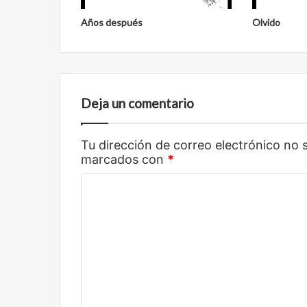
Reformulación
Nueva droga
Años después
Olvido
Deja un comentario
Tu dirección de correo electrónico no 
marcados con
*
C
o
m
e
n
t
a