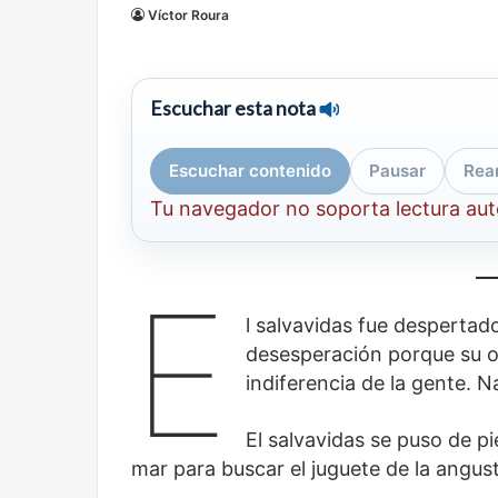
Víctor Roura
mirada
nuevo
Abre la Sala Naci
diferente
espacio
Cine, futbol y América Latina: una
Contemporánea, 
para
mirada diferente
para el arte y la c
el
Escuchar esta nota
arte
y
la
Escuchar contenido
Pausar
Rea
cultura
Tu navegador no soporta lectura au
E
Olvido
El
dragón
l salvavidas fue despertado
desesperación porque su o
indiferencia de la gente. N
El salvavidas se puso de pi
mar para buscar el juguete de la angust