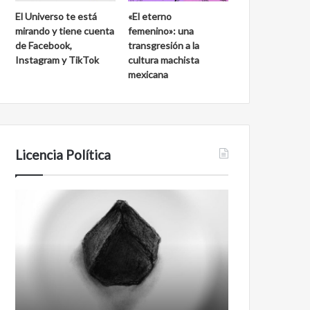
El Universo te está
«El eterno
mirando y tiene cuenta
femenino»: una
de Facebook,
transgresión a la
Instagram y TikTok
cultura machista
mexicana
Licencia Política
Agente
Film
007
antineoliberal
Biden