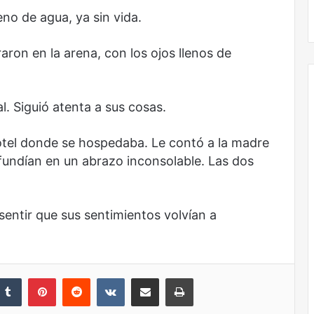
No murió de amor
eno de agua, ya sin vida.
raron en la arena, con los ojos llenos de
l. Siguió atenta a sus cosas.
l hotel donde se hospedaba. Le contó a la madre
 fundían en un abrazo inconsolable. Las dos
 sentir que sus sentimientos volvían a
nkedIn
Tumblr
Pinterest
Reddit
VKontakte
Share via Email
Print