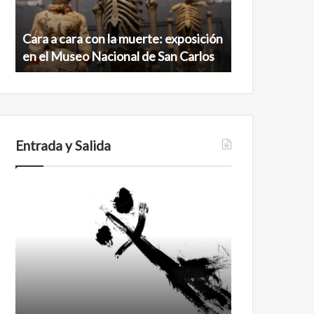
exposición
norte
en
de
Cara a cara con la muerte: exposición
Minanbé, la c
el
la
en el Museo Nacional de San Carlos
norte de la b
Museo
biosfera
Nacional
de
de
Calakmul
San
Carlos
Entrada y Salida
Certezas
Años
después