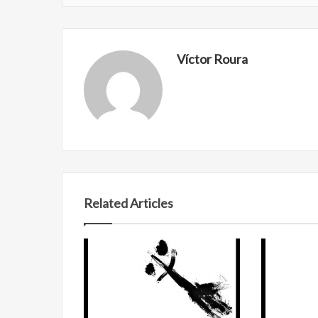
Víctor Roura
Reformulación
Nueva
Related Articles
droga