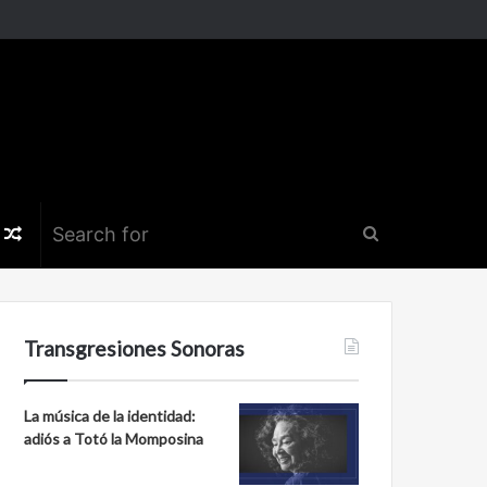
k
er
nstagram
Random
Search
Article
for
Transgresiones Sonoras
La música de la identidad:
adiós a Totó la Momposina