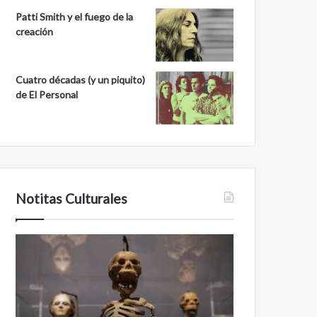
Patti Smith y el fuego de la
creación
Cuatro décadas (y un piquito)
de El Personal
Notitas Culturales
Cara
Minanbé,
a
la
cara
ciudad
con
maya
la
virgen
muerte:
al