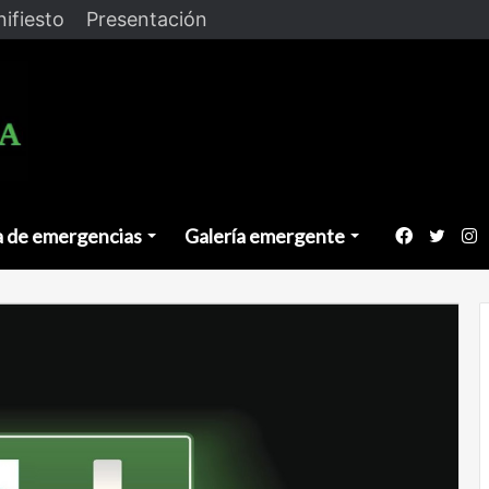
ifiesto
Presentación
a de emergencias
Galería emergente
Faceboo
Twitt
I