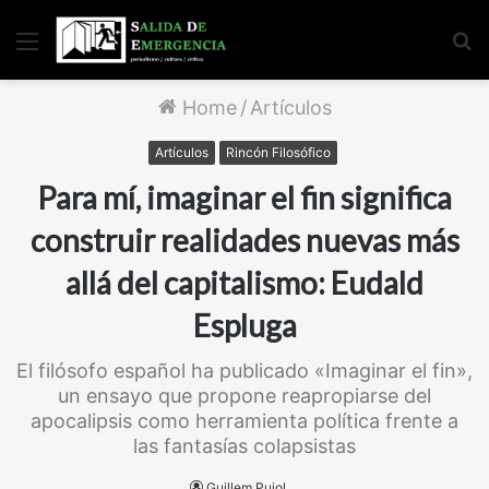
Menu
S
fo
Home
/
Artículos
Artículos
Rincón Filosófico
Para mí, imaginar el fin significa
construir realidades nuevas más
allá del capitalismo: Eudald
Espluga
El filósofo español ha publicado «Imaginar el fin»,
un ensayo que propone reapropiarse del
apocalipsis como herramienta política frente a
las fantasías colapsistas
Guillem Pujol