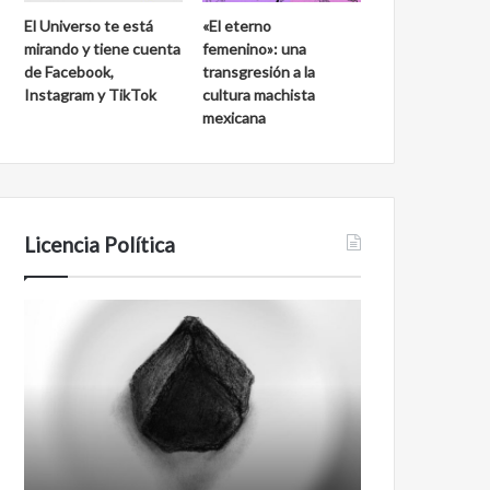
d
a
El Universo te está
«El eterno
e
l
mirando y tiene cuenta
femenino»: una
S
a
de Facebook,
transgresión a la
a
k
Instagram y TikTok
cultura machista
n
m
mexicana
C
u
a
l
r
l
o
s
Licencia Política
A
F
g
i
e
l
n
m
t
a
e
n
0
t
0
i