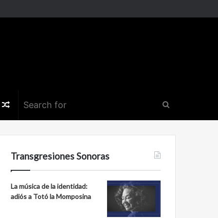
k
er
nstagram
Random
Search
Article
for
Transgresiones Sonoras
La música de la identidad:
adiós a Totó la Momposina