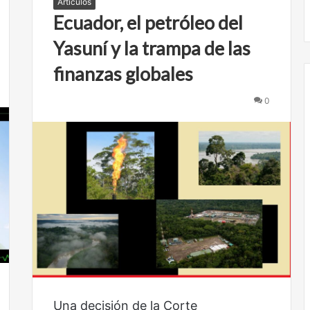
Artículos
No murió de amor
a
d
Ecuador, el petróleo del
m
i
o
v
Yasuní y la trampa de las
r
e
r
finanzas globales
s
i
0
d
a
d
d
e
l
a
l
e
t
r
a
s
m
Una decisión de la Corte