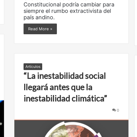
e
Constitucional podría cambiar para
x
siempre el rumbo extractivista del
i
país andino.
c
a
Read More »
n
a
s
e
n
u
Artículos
n
“La inestabilidad social
a
n
llegará antes que la
O
u
b
inestabilidad climática”
e
r
v
a
a
0
d
c
o
o
r
l
i
e