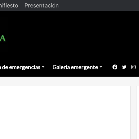
ifiesto
Presentación
a de emergencias
Galería emergente
Faceboo
Twitt
I