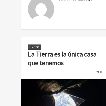
Ciencia
La Tierra es la única casa
que tenemos
0
C
A
b
n
r
e
e
l
f
a