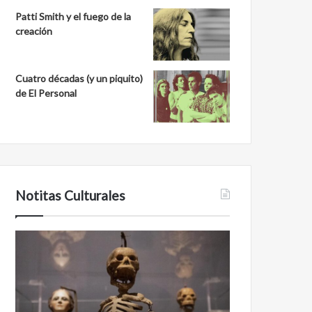
Patti Smith y el fuego de la
creación
Cuatro décadas (y un piquito)
de El Personal
Notitas Culturales
C
M
a
i
r
n
a
a
a
n
c
b