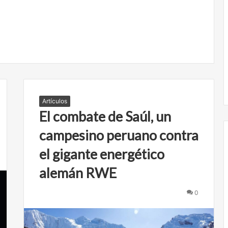
Artículos
El combate de Saúl, un
campesino peruano contra
el gigante energético
alemán RWE
N
u
0
n
c
a
m