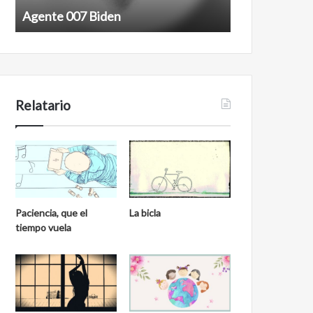
7
n
Agente 007 Biden
Film antineoli
B
e
i
o
d
l
e
i
n
b
e
Relatario
r
a
l
Paciencia, que el
La bicla
tiempo vuela