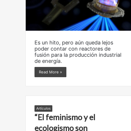
a
g
Reformulación
Nueva droga
c
a
ó
n
Es un hito, pero aún queda lejos
poder contar con reactores de
fusión para la producción industrial
de energía.
Read More »
Artículos
“El feminismo y el
ecologismo son