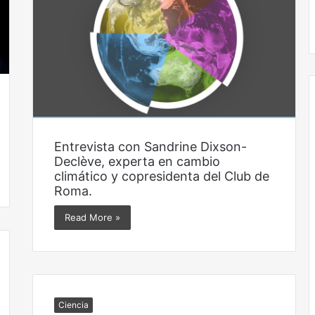
s
c
Obradorista
t
c
a
i
ó
n
d
i
g
i
t
Entrevista con Sandrine Dixson-
a
Declève, experta en cambio
l
climático y copresidenta del Club de
Roma.
Read More »
Ciencia