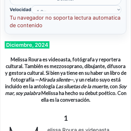
Velocidad
Tu navegador no soporta lectura automatica
de contenido
Diciembre, 2024
Melissa Roura es videoasta, fotógrafa
y
reportera
cultural
. También es
mezzosoprano, dibujante, difusora
y gestora cultural.
Si
bien ya tiene en su haber
un libro de
fotografía
—
Mirada silente
—
, y un
relato suyo
está
incluido en la antología
Las
siluetas de la
muerte
, con
Soy
m
ar, soy
p
alabra
Melissa
ha hecho
su debut poético. Con
ella es la
conversación
.
1
elissa Roura es videoasta,