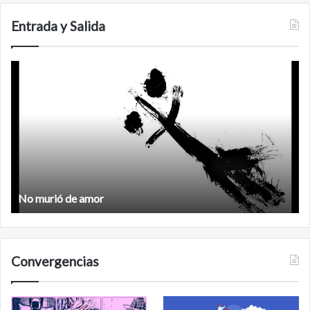
Entrada y Salida
Feminismo
A
d
Feminismo
Convergencias