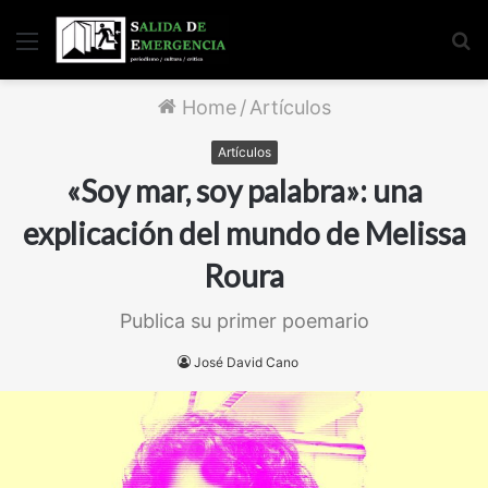
Menu
S
fo
Home
/
Artículos
Artículos
«Soy mar, soy palabra»: una
explicación del mundo de Melissa
Roura
Publica su primer poemario
José David Cano