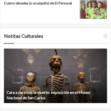
Cuatro décadas (y un piquito) de El Personal
Notitas Culturales
Minanbé,
C
la
fu
ciudad
y
maya
A
virgen
La
al
u
norte
m
de
d
la
Minanbé, la ciudad maya virgen al norte de la biosfera de
biosfera
Calakmul
de
Calakmul