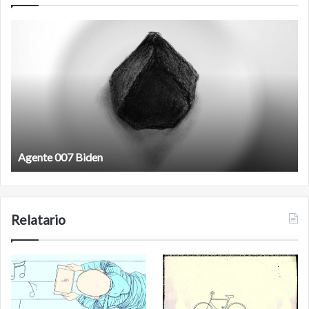
Film
antineoliberal
Film antineoliberal
Relatario