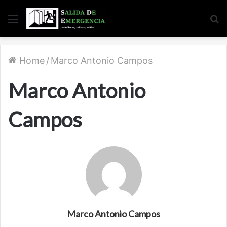
Menu
S
fo
Home
/
Marco Antonio Campos
Marco Antonio
Campos
Marco Antonio Campos