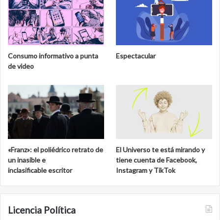
e
d
l
e
M
l
u
a
s
b
e
i
Consumo informativo a punta
Espectacular
o
o
de video
N
s
a
f
c
e
i
r
o
a
n
d
a
e
l
C
«Franz»: el poliédrico retrato de
El Universo te está mirando y
d
a
un inasible e
tiene cuenta de Facebook,
e
l
inclasificable escritor
Instagram y TikTok
S
a
a
k
n
m
C
u
Licencia Política
a
l