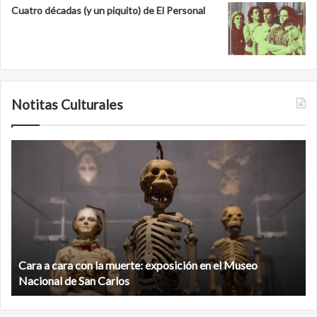
Cuatro décadas (y un piquito) de El Personal
Notitas Culturales
C
M
a
i
r
n
a
a
a
n
c
b
a
é
r
,
Cara a cara con la muerte: exposición en el Museo
a
l
c
Nacional de San Carlos
a
o
c
n
i