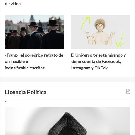
o
o
de video
N
s
a
f
c
e
i
r
o
a
n
d
a
e
l
C
«Franz»: el poliédrico retrato de
El Universo te está mirando y
d
a
un inasible e
tiene cuenta de Facebook,
e
l
inclasificable escritor
Instagram y TikTok
S
a
a
k
n
m
C
u
Licencia Política
a
l
r
l
A
F
o
g
i
s
e
l
n
m