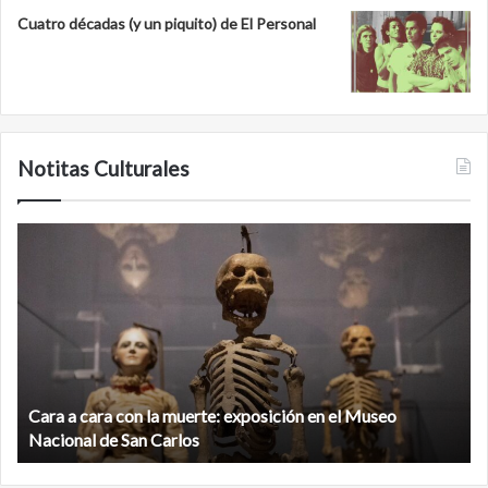
Cuatro décadas (y un piquito) de El Personal
Notitas Culturales
C
M
a
i
r
n
a
a
a
n
c
b
a
é
r
,
Cara a cara con la muerte: exposición en el Museo
a
l
c
Nacional de San Carlos
a
o
c
n
i