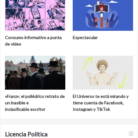
e
d
l
e
M
l
u
a
s
b
e
i
Consumo informativo a punta
Espectacular
o
o
de video
N
s
a
f
c
e
i
r
o
a
n
d
a
e
l
C
«Franz»: el poliédrico retrato de
El Universo te está mirando y
d
a
un inasible e
tiene cuenta de Facebook,
e
l
inclasificable escritor
Instagram y TikTok
S
a
a
k
n
m
C
u
Licencia Política