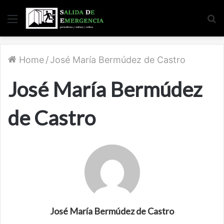
Menu
S
fo
Home
/
José María Bermúdez de Castro
José María Bermúdez
de Castro
José María Bermúdez de Castro