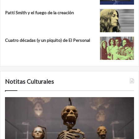
Patti Smith y el fuego de la creación
Cuatro décadas (y un piquito) de El Personal
Notitas Culturales
C
M
a
i
r
n
a
a
a
n
c
b