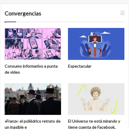
i
n
r
ó
o
Convergencias
n
r
e
t
n
e
e
d
l
e
M
l
u
a
s
b
e
i
Consumo informativo a punta
Espectacular
o
o
de video
N
s
a
f
c
e
i
r
o
a
n
d
a
e
l
C
«Franz»: el poliédrico retrato de
El Universo te está mirando y
d
a
un inasible e
tiene cuenta de Facebook,