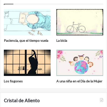
e
r
a
l
Paciencia, que el tiempo vuela
La bicla
Los fisgones
A una niña en el Día de la Mujer
Cristal de Aliento