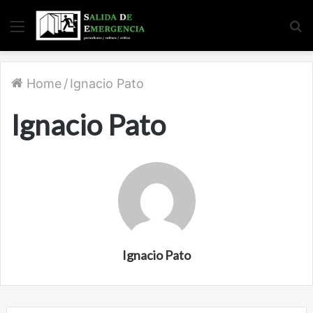
Menu
S
fo
Home
/
Ignacio Pato
Ignacio Pato
Ignacio Pato