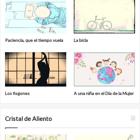
a
l
Paciencia, que el tiempo vuela
La bicla
Los fisgones
A una niña en el Día de la Mujer
Cristal de Aliento