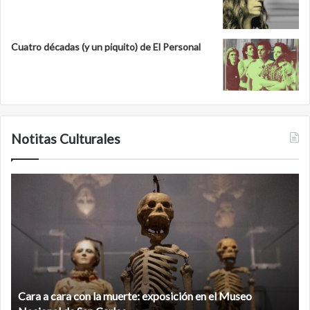
Cuatro décadas (y un piquito) de El Personal
Notitas Culturales
C
M
a
i
r
n
a
a
a
n
c
b
a
é
r
,
Cara a cara con la muerte: exposición en el Museo
a
l