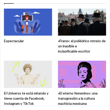
e
t
n
e
e
d
l
e
M
l
u
a
s
b
e
i
Espectacular
«Franz»: el poliédrico retrato de
o
o
un inasible e
N
s
inclasificable escritor
a
f
c
e
i
r
o
a
n
d
a
e
l
C
d
a
El Universo te está mirando y
«El eterno femenino»: una
e
l
tiene cuenta de Facebook,
transgresión a la cultura
S
a
Instagram y TikTok
machista mexicana
a
k