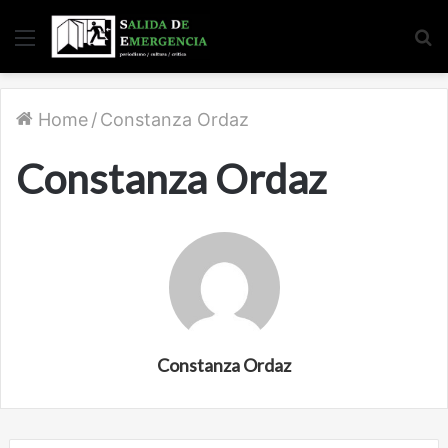
Menu
S
fo
Home
/
Constanza Ordaz
Constanza Ordaz
Constanza Ordaz