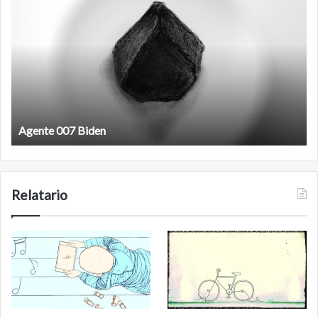
antineoliberal
Film antineoliberal
Relatario