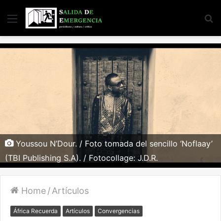
Menu
S
fo
Youssou N’Dour. / Foto tomada del sencillo ‘Noflaay’
(TBI Publishing S.A). / Fotocollage: J.D.R.
Home
/
Artículos
África Recuerda
Artículos
Convergencias