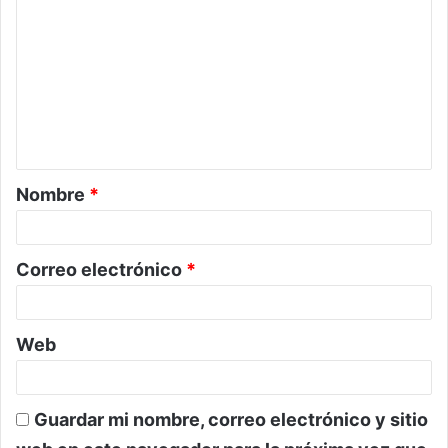
o
m
e
n
t
a
Nombre
*
r
i
o
Correo electrónico
*
*
Web
Guardar mi nombre, correo electrónico y sitio