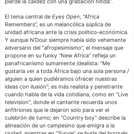
pierde la calidez con una grabación nítida”.
El tema central de
Eyes Open
, “Africa
Remembers”, es un melancólica súplica de
unidad africana ante la crisis político-económica.
Y aunque N’Dour siempre había sido vehemente
adversario del “afropesimismo”, el mensaje que
propone en su funky
“
New Africa” refleja un
panafricanismo sumamente idealista: “Me
gustaría ver a toda África bajo una sola persona /
alguien a quien pudiéramos ofrecer nuestras
ideas con ilusión”; es más realista y penetrante
cuando habla de la vida cotidiana, como en “Live
television”, donde el cantante recuerda unos
anfitriones que le dejaron solo para ver el
culebrón de turno; en “Country boy” describe la
alineación de un campesino que emigra a la
ciudad, mientras en “Survie” se burla del burgués