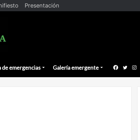
ifiesto
Presentación
a de emergencias
Galería emergente
Faceboo
Twitt
I