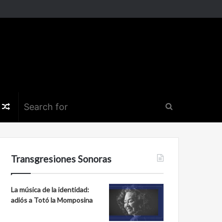
k
er
nstagram
Random
Search
Article
for
Transgresiones Sonoras
La música de la identidad:
adiós a Totó la Momposina