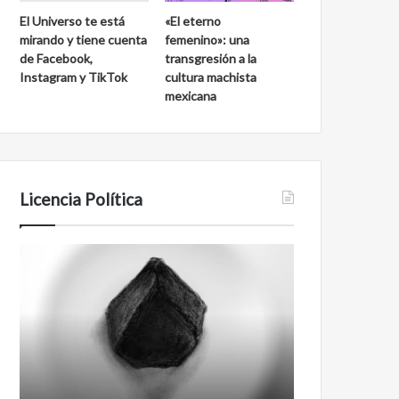
d
a
El Universo te está
«El eterno
e
l
mirando y tiene cuenta
femenino»: una
S
a
de Facebook,
transgresión a la
a
k
Instagram y TikTok
cultura machista
n
m
mexicana
C
u
a
l
r
l
o
s
Licencia Política
A
F
g
i
e
l
n
m
t
a
e
n
0
t
0
i