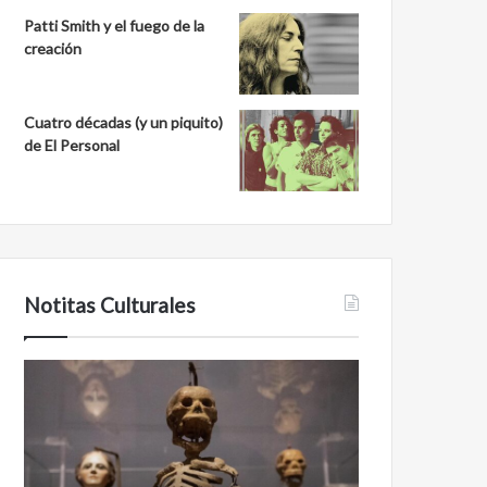
Patti Smith y el fuego de la
creación
Cuatro décadas (y un piquito)
de El Personal
Notitas Culturales
C
M
a
i
r
n
a
a
a
n
c
b