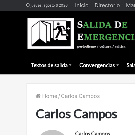
Inicio
Directorio
Man
jueves, agosto 6 2026
Textos de salida
Convergencias
Sal
Home
/
Carlos Campos
Carlos Campos
Carlos Campos