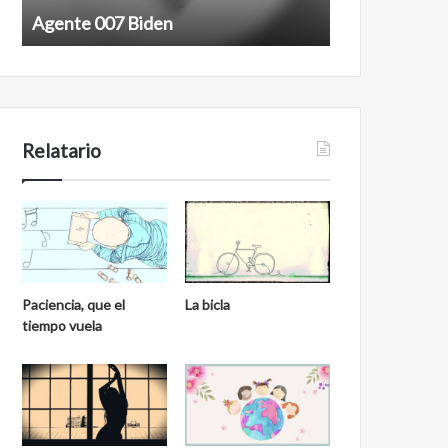
7
n
Agente 007 Biden
Film antineoli
B
e
i
o
d
l
e
i
n
b
e
Relatario
r
a
l
Paciencia, que el
La bicla
tiempo vuela