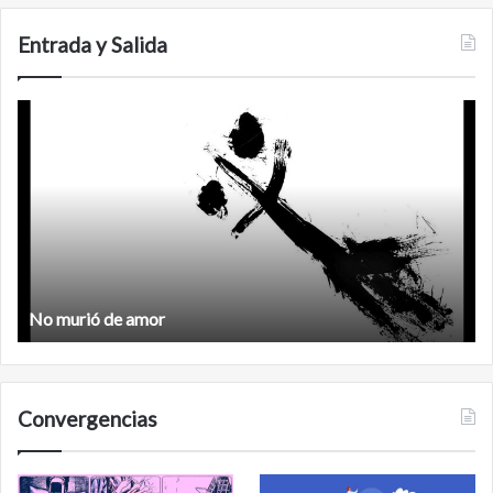
San
Carlos
Entrada y Salida
No
F
murió
de
amor
No murió de amor
Convergencias