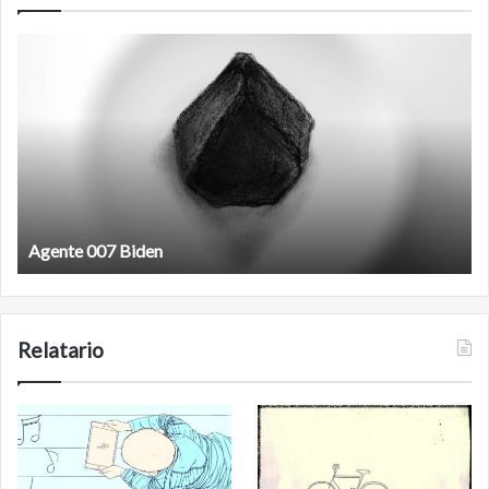
Agente
F
007
an
Biden
Agente 007 Biden
Relatario