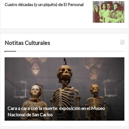
Cuatro décadas (y un piquito) de El Personal
Notitas Culturales
Cara
M
a
la
cara
c
con
m
la
v
muerte:
al
exposición
n
en
d
el
Cara a cara con la muerte: exposición en el Museo
la
Museo
b
Nacional de San Carlos
Nacional
d
de
C