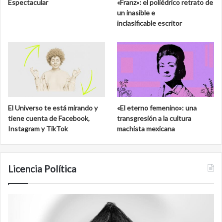
Espectacular
«Franz»: el poliédrico retrato de
un inasible e
inclasificable escritor
El Universo te está mirando y
«El eterno femenino»: una
tiene cuenta de Facebook,
transgresión a la cultura
Instagram y TikTok
machista mexicana
Licencia Política
Film
R
antineoliberal