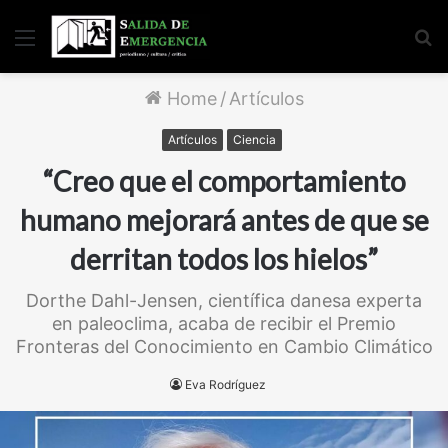
Menu
S
fo
Home
/
Artículos
Artículos
Ciencia
“Creo que el comportamiento
humano mejorará antes de que se
derritan todos los hielos”
Dorthe Dahl-Jensen, científica danesa experta
en paleoclima, acaba de recibir el Premio
Fronteras del Conocimiento en Cambio Climático
Eva Rodríguez