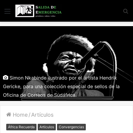
Menu
S
fo
Simon Nkabinde ilustrado por el artista Hendrik
Gericke, para una colección especial de sellos de la
Oficina de Correos de Sudáfrica.
Home
/
Artículos
África Recuerda
Artículos
Convergencias