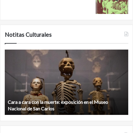
Notitas Culturales
Cara
M
a
la
cara
c
con
m
la
v
muerte:
al
exposición
n
en
d
el
Cara a cara con la muerte: exposición en el Museo
la
Museo
b
Nacional de San Carlos
Nacional
d
de
C
San