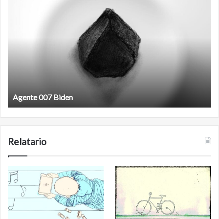
Agente
F
007
an
Biden
Agente 007 Biden
Relatario