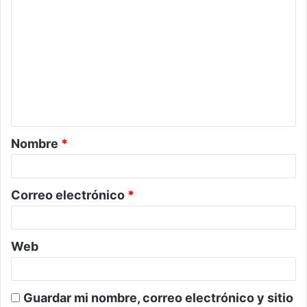
C
o
m
e
n
t
a
Nombre
*
r
i
o
Correo electrónico
*
*
Web
Guardar mi nombre, correo electrónico y sitio