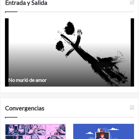
Carlos
Entrada y Salida
No
F
murió
de
amor
No murió de amor
Convergencias