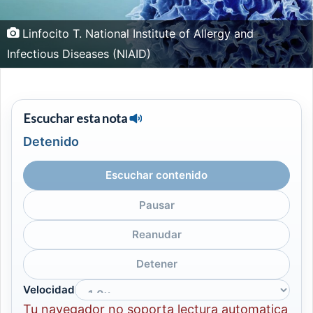
Linfocito T. National Institute of Allergy and
Infectious Diseases (NIAID)
Escuchar esta nota
Detenido
Escuchar contenido
Pausar
Reanudar
Detener
Velocidad
Tu navegador no soporta lectura automatica