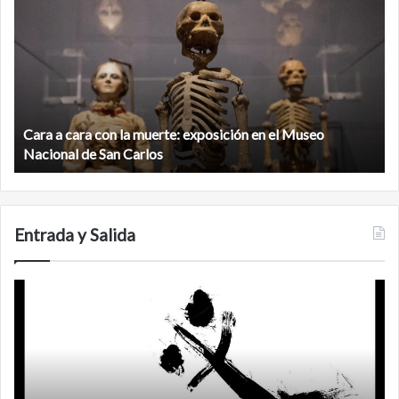
a
la
cara
c
con
m
la
v
muerte:
al
exposición
n
en
d
el
Cara a cara con la muerte: exposición en el Museo
la
Museo
b
Nacional de San Carlos
Nacional
d
de
C
San
Carlos
Entrada y Salida
Certezas
A
d