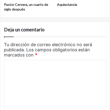
Pastor Cervera, un cuarto de
Aquiestancia
siglo después
Deja un comentario
Tu dirección de correo electrónico no será
publicada.
Los campos obligatorios están
marcados con
*
C
o
m
e
n
t
a