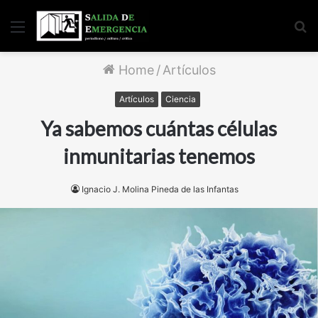
Menu
S
fo
Home
/
Artículos
Artículos
Ciencia
Ya sabemos cuántas células
inmunitarias tenemos
Ignacio J. Molina Pineda de las Infantas