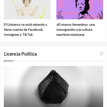
El Universo te está mirando y
«El eterno femenino»: una
tiene cuenta de Facebook,
transgresión a la cultura
Instagram y TikTok
machista mexicana
Licencia Política
Agente
F
007
an
Biden