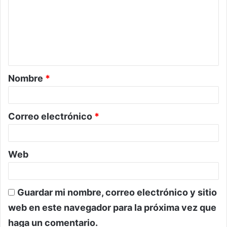
m
e
n
t
a
Nombre
*
r
i
o
Correo electrónico
*
*
Web
Guardar mi nombre, correo electrónico y sitio
web en este navegador para la próxima vez que
haga un comentario.