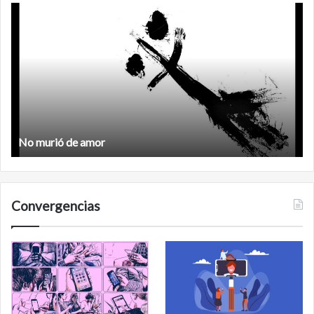
No
F
murió
de
amor
No murió de amor
Convergencias