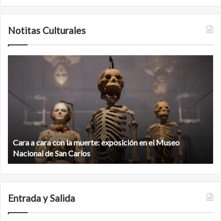
Notitas Culturales
Cara
M
a
la
cara
c
con
m
la
v
muerte:
al
exposición
n
en
d
el
Cara a cara con la muerte: exposición en el Museo
la
Museo
b
Nacional de San Carlos
Nacional
d
de
C
San
Carlos
Entrada y Salida