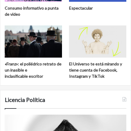
Consumo informativo a punta
Espectacular
de video
«Franz»: el poliédrico retrato de
El Universo te está mirando y
un inasible e
tiene cuenta de Facebook,
inclasificable escritor
Instagram y TikTok
Licencia Política
Agente
F
007
an
Biden