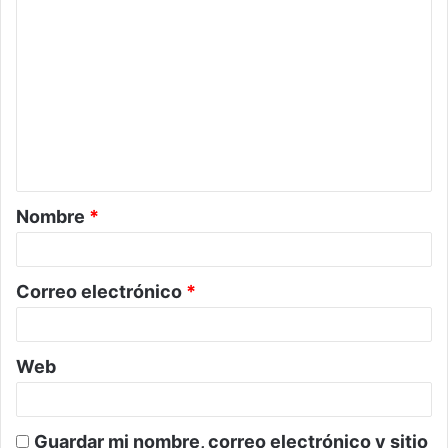
C
o
m
e
n
t
a
Nombre
*
r
i
o
Correo electrónico
*
*
Web
Guardar mi nombre, correo electrónico y sitio