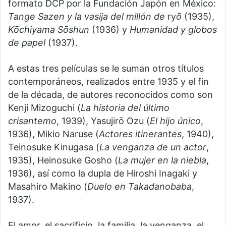
formato DCP por la Fundación Japón en México:
Tange Sazen y la vasija del millón de
ry
ō
(1935),
Kōchiyama Sōshun
(1936) y
Humanidad y globos
de papel
(1937).
A estas tres películas se le suman otros títulos
contemporáneos, realizados entre 1935 y el fin
de la década, de autores reconocidos como son
Kenji Mizoguchi (
La historia del último
crisantemo
, 1939), Yasujirō Ozu (
El hijo único
,
1936), Mikio Naruse (
Actores itinerantes
, 1940),
Teinosuke Kinugasa (
La venganza de un actor
,
1935), Heinosuke Gosho (
La mujer en la niebla
,
1936), así como la dupla de Hiroshi Inagaki y
Masahiro Makino (
Duelo en Takadanobaba
,
1937).
El amor, el sacrificio, la familia, la venganza, el