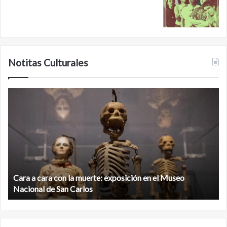
Notitas Culturales
Cara
M
a
la
cara
c
con
m
la
v
muerte:
al
exposición
n
en
d
el
Cara a cara con la muerte: exposición en el Museo
la
Museo
b
Nacional de San Carlos
Nacional
d
de
C
San