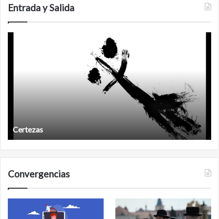
Carlos
Entrada y Salida
Certezas
A
d
Certezas
Convergencias