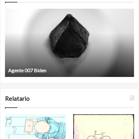
Agente
F
007
an
Biden
Agente 007 Biden
Relatario